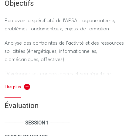
Objectifs
Percevoir la spécificité de l’APSA : logique interne,
problèmes fondamentaux, enjeux de formation
Analyse des contraintes de l’activité et des ressources
sollicitées (énergétiques, informationnelles,
biomécaniques, affectives)
Développer ses connaissances et son répertoire
technique et tactique à travers différentes formes de jeu
Lire plus
(multi volant, routines, shadows, matchs à thèmes)
Évaluation
Mise en relation des apprentissages techniques et des
conditions tactiques sur le secteur fond de court
---------------- SESSION 1 ----------------
Perfectionner ses connaissances sur les coups
techniques