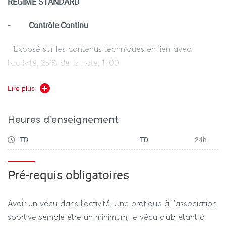
REGIME STANDARD
Contrôle Continu
-
- Exposé sur les contenus techniques en lien avec
l’activité, 25% de la note, 1h00
- Examen écrit sur les contenus techniques, coefficient
Lire plus
25% de la note, 1h00
- Évaluation pratique, coefficient 50% de la note, 1h30
Heures d'enseignement
TD
TD
24h
REGIME DEROGATOIRE
Pré-requis obligatoires
Contrôle Continu
-
(selon le calendrier des examens
dérogatoires)
Avoir un vécu dans l’activité. Une pratique à l’association
- Examen écrit sur les contenus techniques, coefficient
sportive semble être un minimum, le vécu club étant à
50% de la note, 1h00