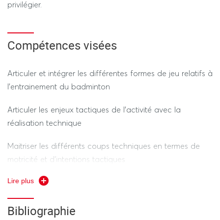
privilégier.
- Évaluation pratique, 50% de la note, 1h00
Compétences visées
---------------- SESSION 2 ----------------
Articuler et intégrer les différentes formes de jeu relatifs à
REGIME STANDARD / DEROGATOIRE
l’entrainement du badminton
- Épreuve pratique, 50% de la note, 1h00
Articuler les enjeux tactiques de l’activité avec la
- Épreuve théorique, 50% de la note, 30 minutes
réalisation technique
Maitriser les différents coups techniques en termes de
motricité et d’intentions tactiques
Lire plus
Être en mesure de présenter à l’oral une séance
d’entrainement articulant ces enjeux
Bibliographie
tactiques/techniques