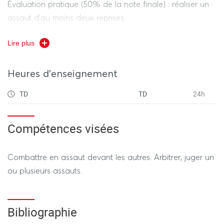
Évaluation pratique (50% de la note finale) : réaliser un
assaut d'au moins deux reprises.
Évaluation théorique (50% de la note finale) : DST 1h
Lire plus
Heures d'enseignement
REGIME DEROGATOIRE
TD
TD
24h
Contrôle Continu
-
(selon le calendrier des examens
dérogatoires)
Compétences visées
Évaluation pratique (50% de la note finale) : réaliser un
Combattre en assaut devant les autres. Arbitrer, juger un
assaut d'au moins deux reprises.
ou plusieurs assauts.
Évaluation théorique (50% de la note finale) : DST 1h
Bibliographie