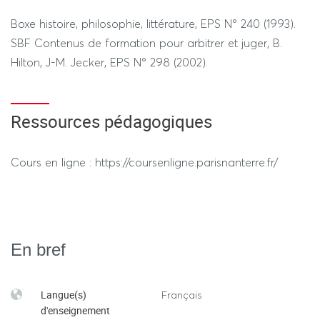
---------------- SESSION 2 ----------------
Boxe histoire, philosophie, littérature, EPS N° 240 (1993).
SBF Contenus de formation pour arbitrer et juger, B.
REGIME STANDARD / DEROGATOIRE
Hilton, J-M. Jecker, EPS N° 298 (2002).
Idem session 1
Ressources pédagogiques
Cours en ligne : https://coursenligne.parisnanterre.fr/
En bref
Langue(s)
Français
d'enseignement