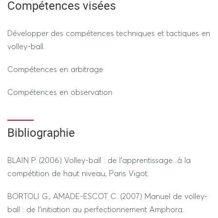
Compétences visées
Développer des compétences techniques et tactiques en
volley-ball.
---------------- SESSION 2 ----------------
Compétences en arbitrage
REGIME STANDARD / DEROGATOIRE
Compétences en observation
50% Note de pratique
Bibliographie
50% Note de théorie
Durée 1h00 (hors tiers temps)
BLAIN P. (2006) Volley-ball : de l'apprentissage...à la
compétition de haut niveau, Paris Vigot.
BORTOLI G., AMADE-ESCOT C. (2007) Manuel de volley-
ball : de l'initiation au perfectionnement Amphora.