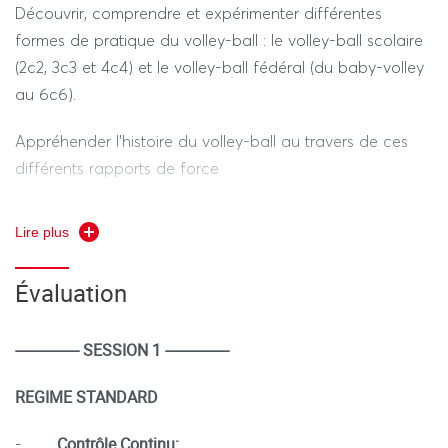
Découvrir, comprendre et expérimenter différentes
formes de pratique du volley-ball : le volley-ball scolaire
(2c2, 3c3 et 4c4) et le volley-ball fédéral (du baby-volley
au 6c6).
Appréhender l’histoire du volley-ball au travers de ces
différents rapports de force
Comprendre la logique interne de l’activité, connaitre le
Lire plus
noyau central du règlement.
Évaluation
---------------- SESSION 1 ----------------
REGIME STANDARD
Contrôle Continu:
-