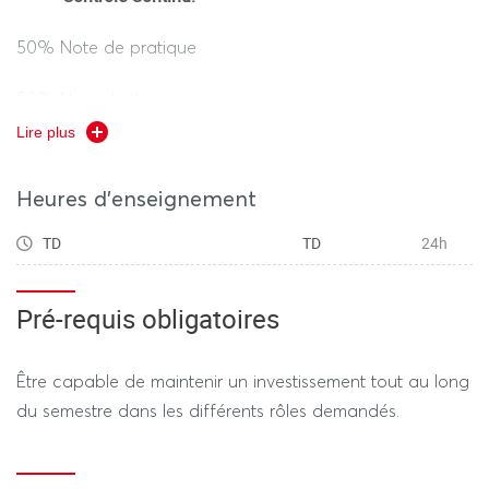
50% Note de pratique
50% Note de théorie
Lire plus
Durée 1h00 (hors tiers temps)
Heures d'enseignement
TD
TD
24h
REGIME DEROGATOIRE
Contrôle Continu
-
(selon le calendrier des examens
Pré-requis obligatoires
dérogatoires):
Être capable de maintenir un investissement tout au long
50% Note de pratique
du semestre dans les différents rôles demandés.
50% Note de théorie
Durée 1h00 (hors tiers temps)