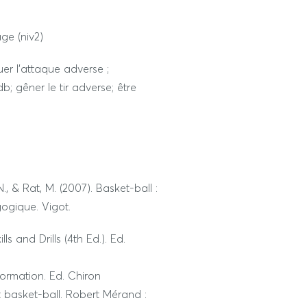
ge (niv2)
uer l’attaque adverse ;
b; gêner le tir adverse; être
., & Rat, M. (2007). Basket-ball :
ogique. Vigot.
lls and Drills (4th Ed.). Ed.
formation. Ed. Chiron
 basket-ball. Robert Mérand :