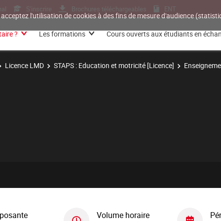
nal
S'inscrire
Brochures téléchargeables
ENT
 acceptez l'utilisation de cookies à des fins de mesure d'audience (statis
aire ?
Les formations
Cours ouverts aux étudiants en écha
Licence LMD
STAPS : Education et motricité [Licence]
Enseignemen
posante
Volume horaire
Pé