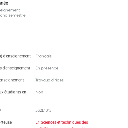
nnée
seignement
cond semestre
) d'enseignement
Français
s d'enseignement
En présence
enseignement
Travaux dirigés
ux étudiants en
Non
P
5S2L1013
rteuse
L1 Sciences et techniques des