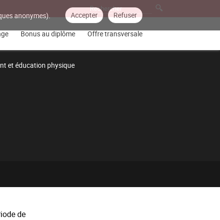
Accepter
Refuser
tiques anonymes).
nge
Bonus au diplôme
Offre transversale
t et éducation physique
riode de