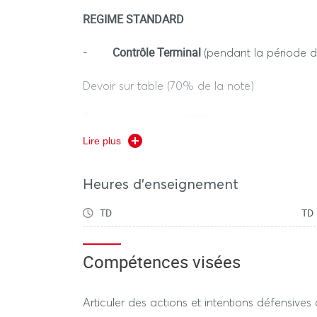
REGIME STANDARD
Contrôle Terminal
-
(pendant la période d
Devoir sur table (70% de la note)
Évaluation pratique (30% de la note)
Lire plus
Durée: 2h00 (hors tiers-temps)
Heures d'enseignement
TD
TD
REGIME DEROGATOIRE
Contrôle Terminal
-
(pendant la période d
Compétences visées
des examens dérogatoires)
Articuler des actions et intentions défensives
Devoir sur table: 70% de la note