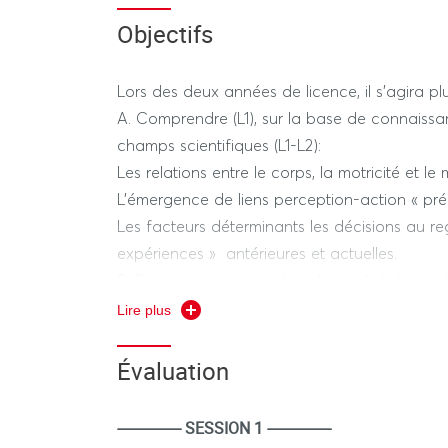
articulant les ressources du joueur avec celles
Objectifs
posséder et maitriser pour être performant.
Lors des deux années de licence, il s’agira p
A. Comprendre (L1), sur la base de connaissan
champs scientifiques (L1-L2):
Les relations entre le corps, la motricité et l
L’émergence de liens perception-action « préfé
Les facteurs déterminants les décisions au 
expériences » antérieures et actuelles.
B. Diagnostiquer-apprécier la qualité des perf
individuelles (L2) qui découlent des relations 
Lire plus
C. Connaitre et articuler les composants perce
affectifs de la performance (L1).
Évaluation
D. Déterminer, planifier, et gérer des procédu
hiérarchisées et adaptées aux acquisitions vi
---------------- SESSION 1 ----------------