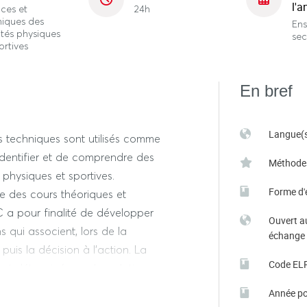
l'a
ces et
24h
niques des
En
ités physiques
se
ortives
En bref
Langue(s
s techniques sont utilisés comme
identifier et de comprendre des
Méthode
 physiques et sportives.
Forme d'
e des cours théoriques et
 a pour finalité de développer
Ouvert a
 qui associent, lors de la
échange
 puis la décision à l’action. La
Code EL
t déterminés par les relations
simulation de « ce qui peut être
Année po
 d’une démarche d’apprentissage