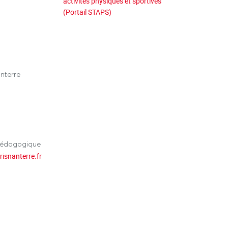
activités physiques et sportives
(Portail STAPS)
nterre
pédagogique
risnanterre.fr