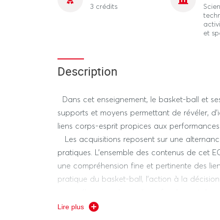
3 crédits
Scien
tech
activ
et sp
Description
Dans cet enseignement, le basket-ball et se
supports et moyens permettant de révéler, d’
liens corps-esprit propices aux performances
Les acquisitions reposent sur une alternanc
pratiques. L’ensemble des contenus de cet EC
une compréhension fine et pertinente des liens
pratique du basket-ball, l’action à la décision
compréhension de ces liens, fondamentalemen
qu’entretiennent « ce qui est perçu » avec la 
Lire plus
fait », est concrétisée par la mise en œuvre