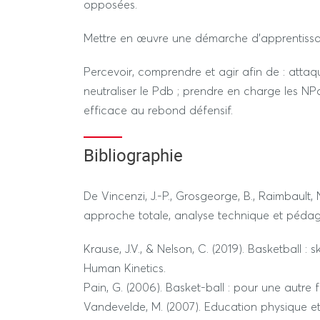
opposées.
Évaluation pratique : 30ù de la note
Mettre en œuvre une démarche d’apprentissa
durée: 2h00 (hors tiers temps)
Percevoir, comprendre et agir afin de : attaq
---------------- SESSION 2 ----------------
neutraliser le Pdb ; prendre en charge les NPd
efficace au rebond défensif.
REGIME STANDARD / DEROGATOIRE
Bibliographie
Devoir sur table: 70% de la note
Évaluation pratique : 30% de la note
De Vincenzi, J.-P., Grosgeorge, B., Raimbault, N
approche totale, analyse technique et pédag
Durée: 1h00 (hors tiers-temps)
Krause, J.V., & Nelson, C. (2019). Basketball : ski
Human Kinetics.
Pain, G. (2006). Basket-ball : pour une autre 
Vandevelde, M. (2007). Education physique et