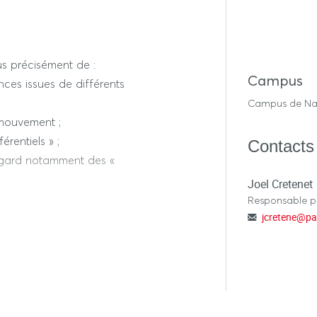
 qu’il est nécessaire de
lus précisément de :
Campus
ces issues de différents
Campus de Na
e mouvement ;
rentiels » ;
Contacts
regard notamment des «
Joel Cretenet
ormances collectives (L1) et
Responsable 
et facteurs ci-dessus indiqués.
jcretene
@
pa
ptifs-moteurs, cognitifs et
res d’apprentissages (L1)
sées (L2).