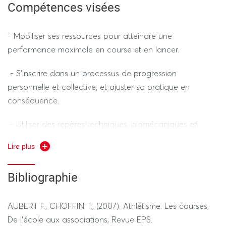
Compétences visées
dérogatoires)
Contrôle continu:
-
- Mobiliser ses ressources pour atteindre une
performance maximale en course et en lancer.
Une évaluation pratique (50 % de la note finale) réalisée
en fin de séquence dans l’activité course (coeff. 2) et
- S’inscrire dans un processus de progression
dans l’activité saut (coeff. 1). Durée de l’épreuve ?
personnelle et collective, et ajuster sa pratique en
conséquence.
Une évaluation théorique sous forme de DST réalisée en
fin de séquence (50% de la note finale) Durée de
- Utiliser des repères techniques, biomécaniques et
l’épreuve 40 mn
physiologiques pour comprendre et analyser les activités
Lire plus
athlétiques.
Bibliographie
- Observer et analyser sa propre prestation ainsi que
---------------- SESSION 2 ----------------
celle des autres pour identifier des axes de progression.
REGIME STANDARD / DEROGATOIRE
AUBERT F., CHOFFIN T., (2007). Athlétisme. Les courses,
- Respecter les règles de sécurité et les codes culturels et
De l’école aux associations, Revue EPS.