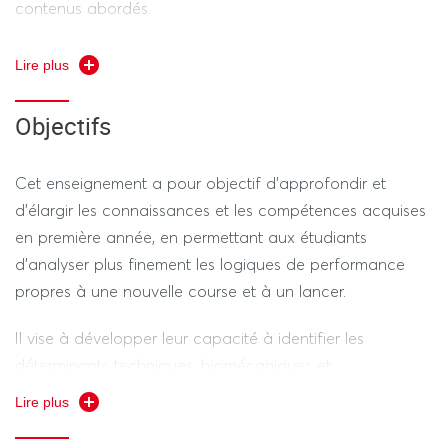
contenus abordés.
Lire plus
L’enseignement prend en compte les dimensions
motrices, techniques, biomécaniques, physiologiques,
Objectifs
culturelles, réglementaires, pédagogiques et didactiques
de l’athlétisme.
Cet enseignement a pour objectif d’approfondir et
d’élargir les connaissances et les compétences acquises
en première année, en permettant aux étudiants
d’analyser plus finement les logiques de performance
propres à une nouvelle course et à un lancer.
Il vise à développer leur capacité à identifier les
déterminants techniques, biomécaniques et
physiologiques de la performance afin de mieux
Lire plus
comprendre les facteurs influençant la réussite dans ces
tâches athlétiques.