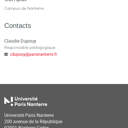
Campus de Nanterre
Contacts
Claudie Dupouy
Responsable pédagogique
cdupouy
@
parisnanterre.fr
Université Paris Nanterre
200 avenue de la République
92001 Nanterre Cedex