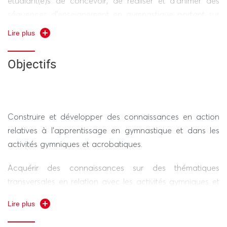
étudiant(e)s de concevoir, de réaliser et d’animer des
séquences d’enseignement en gymnastique portant sur
des thématiques transversales aux AGA
Lire plus
Objectifs
Construire et développer des connaissances en action
relatives à l’apprentissage en gymnastique et dans les
activités gymniques et acrobatiques.
Acquérir des connaissances sur des thématiques
transversales en relation avec les activités gymniques et
acrobatique. Concevoir et réaliser une séquence
Lire plus
pédagogique relative à des thématiques gymniques.