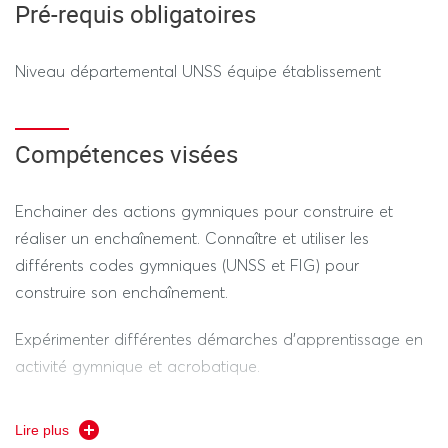
REGIME DEROGATOIRE
(selon le calendrier des épreuves
Pré-requis obligatoires
dérogatoires)
Niveau départemental UNSS équipe établissement
Théorique 50% (DST) : Dossier sur les principes
d’entraînement gymniques.
Compétences visées
Pratique 50% : Enchaînement au sol
Durée de l’ensemble des épreuves hors tiers temps 3h
Enchainer des actions gymniques pour construire et
maxi
réaliser un enchaînement. Connaître et utiliser les
différents codes gymniques (UNSS et FIG) pour
construire son enchaînement.
---------------- SESSION 2 ----------------
Expérimenter différentes démarches d’apprentissage en
activité gymnique et acrobatique.
REGIME STANDARD / REGIME DEROGATOIRE
Construire et acquérir des connaissances sur des
50% théorique : DST Durée de l’épreuve hors tiers temps
Lire plus
thématiques inhérentes aux activités gymniques ainsi
1 h maxi