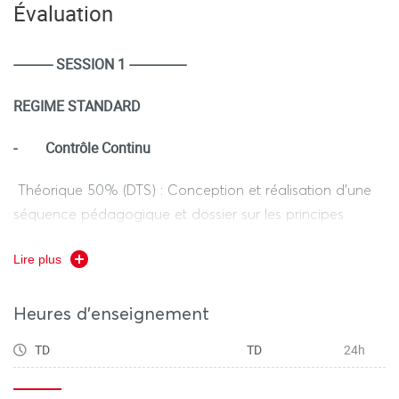
Évaluation
Acquérir les principes (Musculation, physiologie de
l’exercice) appliqués au corps humain dans les activités
gymniques.
----------- SESSION 1 ----------------
REGIME STANDARD
-
Contrôle Continu
Théorique 50% (DTS) : Conception et réalisation d’une
séquence pédagogique et dossier sur les principes
d’entraînement gymniques.
Lire plus
Pratique 50% : Enchaînement au sol
Heures d'enseignement
Durée de l’ensemble des épreuves hors tiers temps
TD
TD
24h