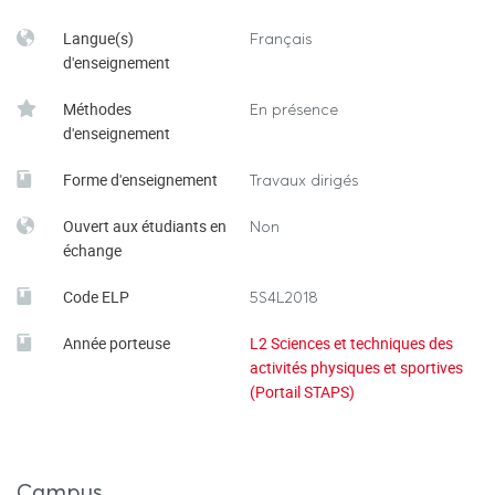
des élèves. Illustrations dans 19 APSA. Edition AMU 2026
Langue(s)
Français
d'enseignement
E.FRUGIER, J.CHOQUE, « Fitness, LIA, HILO, Step, 110 pas
-25 enchaînements » Amphora 2004
Méthodes
En présence
d'enseignement
C. CARRIO « Musculation avec et sans matériel » Dossier
Forme d'enseignement
Travaux dirigés
EPS n°79
Ouvert aux étudiants en
Non
échange
Code ELP
5S4L2018
Année porteuse
L2 Sciences et techniques des
activités physiques et sportives
(Portail STAPS)
Campus