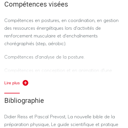
Compétences visées
REGIME DEROGATOIRE
Compétences en postures, en coordination, en gestion
des ressources énergétiques lors d’activités de
Contrôle Continu
(selon le calendrier des épreuves
renforcement musculaire et d’enchaînements
dérogatoires)
chorégraphiés (step, aérobic).
Idem régime standard.
Compétences d’analyse de la posture.
La conception et animation d’une séquence
Compétences en conception et en animation d’une
d’entrainement sera à fournir en format vidéo, l’étudiant
séquence d’entraînement. Coaching personnalisé.
se filmant donnant les consignes et faisant les
Lire plus
démonstrations
Bibliographie
Durée de l’épreuve pratique + théorique hors ties temps
1h15
Didier Reiss et Pascal Prevost, La nouvelle bible de la
préparation physique, Le guide scientifique et pratique