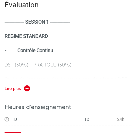
Évaluation
évaluation des situations d’apprentissage et de jeu.
---------------- SESSION 1 ----------------
REGIME STANDARD
Contrôle Continu
-
DST (50%) - PRATIQUE (50%)
Durée de l’ensemble des épreuves hors tiers temps 1h30
Lire plus
Heures d'enseignement
REGIME DEROGATOIRE
TD
TD
24h
Contrôle Continu
(selon le calendrier des épreuves
dérogatoires)