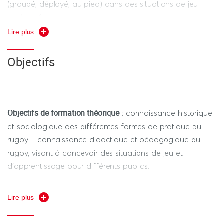
(groupé, déployé, au pied) dans des situations de jeu
aménagées.
Lire plus
Objectifs
Objectifs de formation théorique
: connaissance historique
et sociologique des différentes formes de pratique du
rugby – connaissance didactique et pédagogique du
rugby, visant à concevoir des situations de jeu et
d’apprentissage pour différents publics.
Objectifs de formation pratique
: 1 – pratique personnelle :
Lire plus
formation à la polyvalence et à la performance motrice.
2 – compétence professionnelle : conception, gestion et