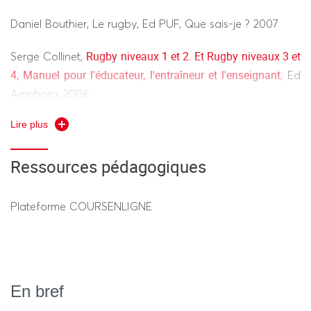
Daniel Bouthier, Le rugby, Ed PUF, Que sais-je ? 2007
Rugby niveaux 1 et 2. Et Rugby niveaux 3 et
Serge Collinet,
4, Manuel pour l'éducateur, l'entraîneur et l'enseignant
, Ed
Amphora, 2006
Lire plus
Pierre Conquet, Les fondamentaux du rugby moderne,
1994
Ressources pédagogiques
René Deleplace, Rugby de mouvement, rugby total,
revue EPS, 1979
Plateforme COURSENLIGNE
Jean Devaluez, Le rugby : formation et enseignement au
club et à l’école, 2002
Jean-Jacques Sarthou, Le rugby en EPS, Ed L’harmattan,
En bref
2012