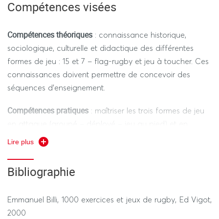
Compétences visées
DST (50%) - PRATIQUE (50%)
Compétences théoriques
: connaissance historique,
Durée de l’ensemble des épreuves hors tiers temps 1h30
sociologique, culturelle et didactique des différentes
formes de jeu : 15 et 7 – flag-rugby et jeu à toucher. Ces
connaissances doivent permettre de concevoir des
---------------- SESSION 2 ----------------
séquences d’enseignement.
REGIME STANDARD / REGIME DEROGATOIRE
Compétences pratiques
: maîtriser les trois formes de jeu
en attaque (groupé – déployé – jeu au pied) et en
Théorie 50% : Écrit – Pratique 50% : 1 épreuve.
défense ; maîtriser les modalités techniques du plaquage
Lire plus
sécuritaire ; animer des situations d’apprentissage et de
Durée de l’épreuve hors tiers temps 1h30
référence.
Bibliographie
Emmanuel Billi, 1000 exercices et jeux de rugby, Ed Vigot,
2000