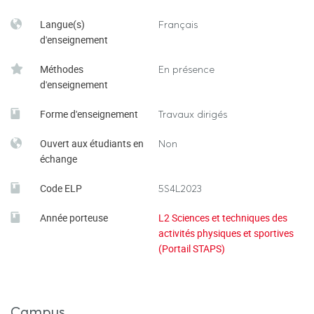
Pierre Villepreux, Formation au rugby de mouvement,
Langue(s)
Français
1993
d'enseignement
Méthodes
En présence
d'enseignement
Forme d'enseignement
Travaux dirigés
Ouvert aux étudiants en
Non
échange
Code ELP
5S4L2023
Année porteuse
L2 Sciences et techniques des
activités physiques et sportives
(Portail STAPS)
Campus