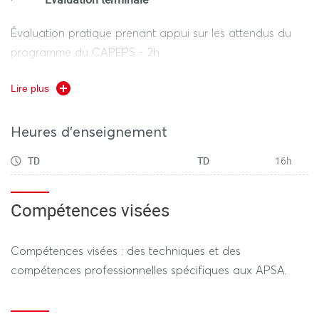
Évaluation pratique prenant appui sur les attendus du
programme du CAPEPS - 2h
Lire plus
REGIME DEROGATOIRE
Heures d'enseignement
Evaluation terminale
·
TD
TD
16h
Évaluation pratique prenant appui sur les attendus du
programme du CAPEPS - 2h
Compétences visées
Compétences visées : des techniques et des
compétences professionnelles spécifiques aux APSA.
---------------- SESSION 2 ----------------
REGIME STANDARD / DEROGATOIRE