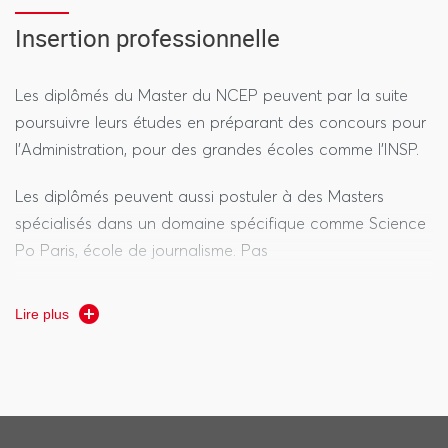
Insertion professionnelle
Les diplômés du Master du NCEP peuvent par la suite
poursuivre leurs études en préparant des concours pour
l’Administration, pour des grandes écoles comme l’INSP.
Les diplômés peuvent aussi postuler à des Masters
spécialisés dans un domaine spécifique comme Science
Po Paris, école de journalisme. Pas
La poursuite d’études en Doctorat est aussi possible en
Lire plus
partenariat avec les Écoles doctorales de Paris 8 et
Paris Nanterre.
Plus largement, les débouchés sont les suivants :
Métiers du politique (assistant parlementaire,