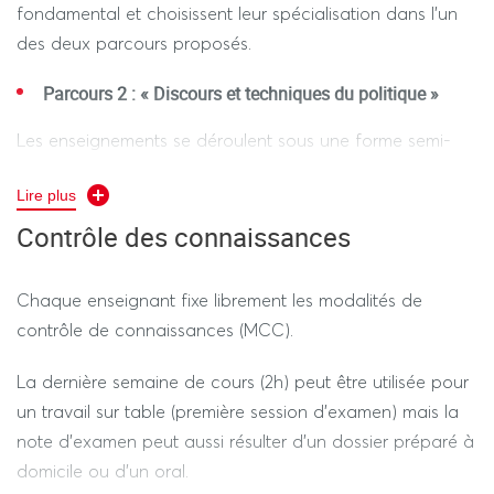
fondamental et choisissent leur spécialisation dans l’un
des deux parcours proposés.
Parcours 2 : « Discours et techniques du politique »
Les enseignements se déroulent sous une forme semi-
intensive en quartmestre, par blocs de 7 séances. 6
Lire plus
séances de 3 heures et une dernière de 2 heures par
quartmestre (3h X 6 + 2h) généralement consacrée à un
Contrôle des connaissances
examen. Chaque semaine, il est proposé entre 21 et 24
heures de cours en général. La charge de travail est
Chaque enseignant fixe librement les modalités de
importante et requiert un engagement de chacun.
contrôle de connaissances (MCC).
L’assiduité aux cours est obligatoire et nous vous
demandons de faire part aux enseignants de vos
La dernière semaine de cours (2h) peut être utilisée pour
absences éventuelles ainsi que de les justifier. En M1, les
un travail sur table (première session d’examen) mais la
étudiants doivent rédiger un mémoire de recherche sur
note d’examen peut aussi résulter d’un dossier préparé à
un thème de leur élection, suivi par un directeur de
domicile ou d’un oral.
e