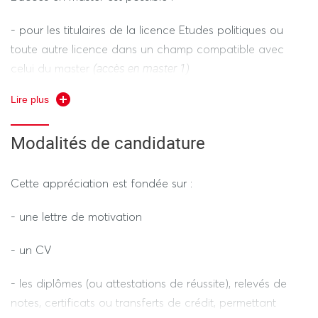
rapport avec le stage.
- pour les titulaires de la licence Etudes politiques ou
toute autre licence dans un champ compatible avec
- Début février
(accès en master 1)
celui du master
- 3 mois minimum
Lire plus
- pour les titulaires du master 1 Etudes politiques ou tout
(accès en master 2)
autre M1 dans un champ compatible
Modalités de candidature
- par validation des études, expériences professionnelles
ou acquis personnels (décret 2013-756 du 19 août 2013) :
Cette appréciation est fondée sur :
accès sans avoir le diplôme requis, compte tenu des
études, des acquis personnels et des expériences
- une lettre de motivation
professionnelles.
- un CV
- par validation des études supérieures accomplies,
notamment à l’étranger
- les diplômes (ou attestations de réussite), relevés de
notes, certificats ou transferts de crédit, permettant
Il serait apprécié que :