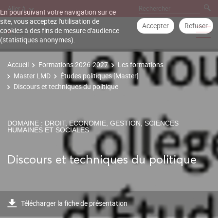
Aller à
En poursuivant votre navigation sur ce
site, vous acceptez l'utilisation de
Accepter
Refuser
cookies à des fins de mesure d'audience
(statistiques anonymes).
Accueil
Formations 2026-2027
Les formations
Master LMD
Études politiques [Master]
Discours et techniques du politique
DOMAINE : DROIT, ECONOMIE, GESTION, SCIENCES
HUMAINES ET SOCIALES
Discours et techniques du politique
Télécharger la fiche de présentation