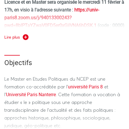
Licence et en Master sera organisée le mercredi 11 février à
17h, en visio à l'adresse suivante :
https://univ-
paris8.zoom.us/j/94013300243?
pwd=8blPTaYZwaV0FD5er0xGiiVNA6hDSK.1
(c
ode : 0000)
Lire plus
L'offre de formation pour la rentrée 2026 est en cours de
construction. À titre indicatif, vous pouvez consulter l'
offre
2025-2026
.
Objectifs
Le Master en Etudes Politiques du NCEP est co-
accréditée les universités de Paris 8 et Paris Nanterre.
Le Master en Etudes Politiques du NCEP est une
Cette formation a vocation à étudier « le » politique
université Paris 8
formation co-accréditée par l’
et
autour de deux axes majeurs par une équipe
Université Paris Nanterre
l’
. Cette formation a vocation à
pédagogique spécialisée et pluridisciplinaire. Les
étudier « le » politique sous une approche
enseignements du parcours « Discours et techniques du
transdisciplinaire de l’actualité et des faits politiques :
politique » combinent des approches théoriques axés sur
approches historique, philosophique, sociologique,
les recherches les plus récentes, et des enseignements
juridique, géo-politique etc.