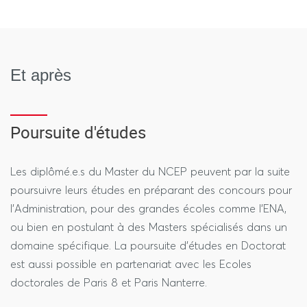
monmaster.gouv.fr
Pour une entrée en M1 :
personnel et de produire une réflexion critique sur un
sujet donné en rapport avec les contenus du Master.
Pour une entrée en M2 : eCandidat Nanterre
Avoir une très bonne maîtrise de l’anglais.
Et après
Poursuite d'études
Les diplômé.e.s du Master du NCEP peuvent par la suite
poursuivre leurs études en préparant des concours pour
l’Administration, pour des grandes écoles comme l’ENA,
ou bien en postulant à des Masters spécialisés dans un
domaine spécifique. La poursuite d’études en Doctorat
est aussi possible en partenariat avec les Ecoles
doctorales de Paris 8 et Paris Nanterre.