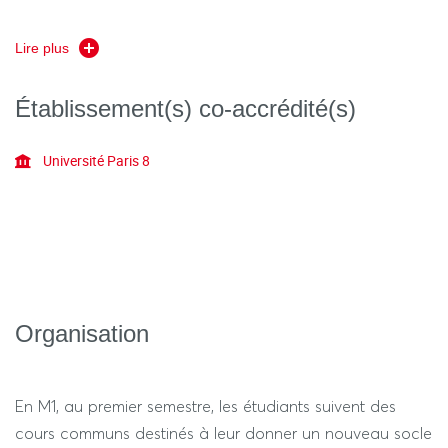
NCEP
Lire plus
15 Cours des Humanités (Bâtiment Recherche Nord)
Établissement(s) co-accrédité(s)
93322 Aubervilliers
Université Paris 8
bureau 0.031 (Bâtiment Recherche Nord)
Organisation
En M1, au premier semestre, les étudiants suivent des
cours communs destinés à leur donner un nouveau socle