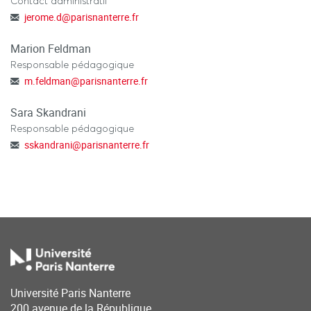
Contact administratif
jerome.d
@
parisnanterre.fr
Marion Feldman
Responsable pédagogique
m.feldman
@
parisnanterre.fr
Sara Skandrani
Responsable pédagogique
sskandrani
@
parisnanterre.fr
Université Paris Nanterre
200 avenue de la République