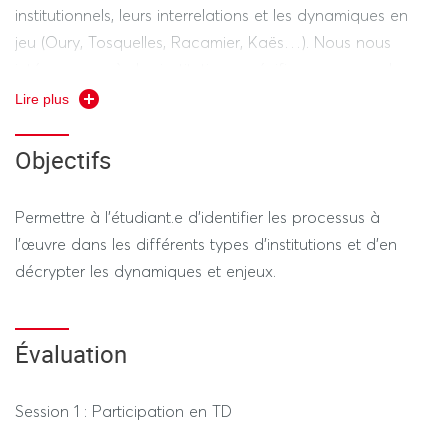
institutionnels, leurs interrelations et les dynamiques en
jeu (Oury, Tosquelles, Racamier, Kaës…). Nous nous
intéresserons à des institutions spécifiques, comme la
famille, la culture et à des fonctionnements institutionnels
Lire plus
particuliers, comme les systèmes coloniaux,
concentrationnaires ainsi que d’autres systèmes de
Objectifs
violences politiques (Fanon, Kaës, Sironi, Waintrater…).
Nous aborderons également les dynamiques
Permettre à l’étudiant.e d’identifier les processus à
transférentielles et contre-transférentielles en jeu.
l’œuvre dans les différents types d’institutions et d’en
décrypter les dynamiques et enjeux.
Évaluation
Session 1 : Participation en TD