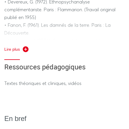
• Devereux, G. (1972). Ethnopsychanalyse
complémentariste. Paris : Flammarion. (Travail original
publié en 1955)
• Fanon, F. (1961). Les damnés de la terre. Paris : La
Découverte.
• Hochmann, J. (2006). Soigner, éduquer, instituer,
raconter. Histoire et actualité des traitements
Lire plus
institutionnels des enfants psychiquement troublés. Revue
française de psychanalyse, 70(4), 1043–1063.
Ressources pédagogiques
• Kaës, R. (2019). L’institution et les institutions : Études
psychanalytiques. Paris : Dunod. (Ouvrage original publié
Textes théoriques et cliniques, vidéos
en 1987)
• Oury, J. (2007). Psychanalyse, psychiatrie et
psychothérapie institutionnelles. Vie sociale et
traitements, 95(3), 110–125.
En bref
• Racamier, J.-C. (1995). L’inceste et l’incestuel. Paris :
Dunod.