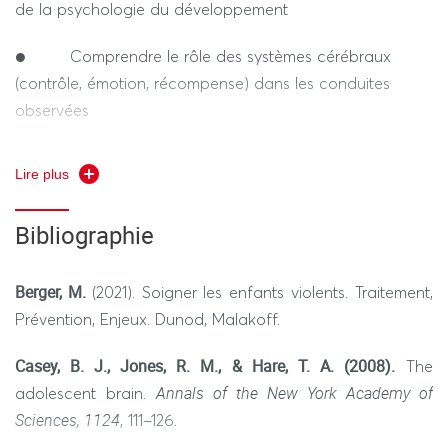
de la psychologie du développement
● Comprendre le rôle des systèmes cérébraux
(contrôle, émotion, récompense) dans les conduites
observées
● Mettre en lien les connaissances scientifiques
Lire plus
avec des situations socio-éducatives concrètes
Bibliographie
● Concevoir des interventions éducatives adaptées
aux besoins des adolescents
Berger, M.
(2021). Soigner les enfants violents. Traitement,
● Adapter sa posture professionnelle face aux
Prévention, Enjeux. Dunod, Malakoff.
situations de tension ou de comportement difficile
Casey, B. J., Jones, R. M., & Hare, T. A. (2008).
The
● Mettre en place des stratégies favorisant la
Annals of the New York Academy of
adolescent brain.
régulation émotionnelle, l’engagement et l’autocontrôle
Sciences, 1124
, 111–126.