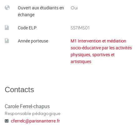
Psychological Medicine, 35
to psychopathology.
(2), 163–
Ouvert aux étudiants en
Oui
174.
échange
Trouchaud, M. J
(2016). La violence à l'école. Eyrolles,
Code ELP
S57IMS01
Paris.
Année porteuse
M1 Intervention et médiation
socio-éducative par les activités
Rubia, K., Smith, A. B., Woolley, J., Nosarti, C., Heyman, I.,
physiques, sportives et
Taylor, E., & Brammer, M. (2006).
Progressive increase of
artistiques
frontostriatal brain activation from childhood to
adulthood during event-related tasks of cognitive
Human Brain Mapping, 27
control.
(12), 973–993.
Contacts
Carole Ferrel-chapus
Responsable pédagogique
cferrelc
@
parisnanterre.fr