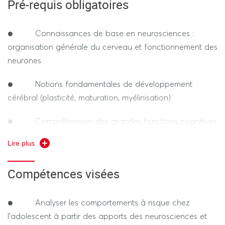
Pré-requis obligatoires
conduites selon les contextes. Le cours s’appuie sur une
situation fil rouge (Yanis, 15 ans) afin de relier les
Devoir sur table. Durée 1h30 (hors tiers temps)
connaissances théoriques à des situations socio-
● Connaissances de base en neurosciences :
éducatives concrètes. L’objectif est de permettre aux
organisation générale du cerveau et fonctionnement des
futurs professionnels de construire des réponses
neurones
éducatives adaptées, en articulant la compréhension
des mécanismes neurodéveloppementaux et des
● Notions fondamentales de développement
pratiques d’intervention sur le terrain.
cérébral (plasticité, maturation, myélinisation)
● Compréhension des grandes fonctions cognitives
: attention, mémoire, inhibition, prise de décision
Lire plus
● Bases en neurosciences affectives : émotions,
Compétences visées
motivation, système de récompense
● Capacité à mobiliser des connaissances
● Analyser les comportements à risque chez
scientifiques pour analyser des comportements
l’adolescent à partir des apports des neurosciences et