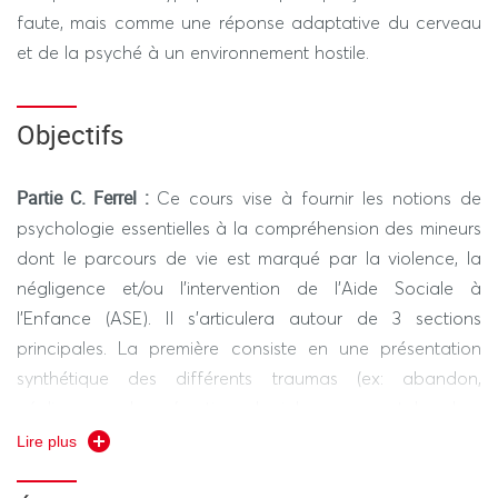
faute, mais comme une réponse adaptative du cerveau
et de la psyché à un environnement hostile.
Objectifs
Partie C. Ferrel :
Ce cours vise à fournir les notions de
psychologie essentielles à la compréhension des mineurs
dont le parcours de vie est marqué par la violence, la
négligence et/ou l'intervention de l'Aide Sociale à
l'Enfance (ASE). Il s'articulera autour de 3 sections
principales. La première consiste en une présentation
synthétique des différents traumas (ex: abandon,
négligence, abus émotionnel, violence parentale, abus
sexuel, violence scolaire…) susceptibles de survenir au
Lire plus
cours du développement du mineur. La seconde partie