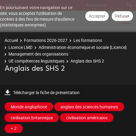
Aller à
En poursuivant votre navigation sur ce
site, vous acceptez l'utilisation de
Accepter
Refuser
cookies à des fins de mesure d'audience
(statistiques anonymes).
Accueil
Formations 2026-2027
Les formations
Licence LMD
Administration économique et sociale [Licence]
Management des organisations
UE compétences linguistiques
Anglais des SHS 2
Anglais des SHS 2
Télécharger la fiche de présentation
Monde anglophone
anglais des sciences humaines
civilisation britannique
civilisation américaine
+ 2