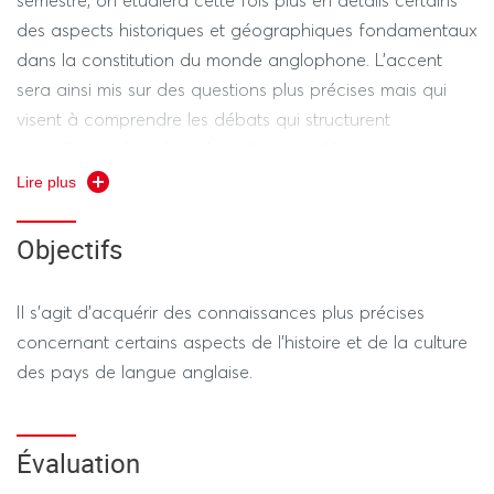
semestre, on étudiera cette fois plus en détails certains
des aspects historiques et géographiques fondamentaux
dans la constitution du monde anglophone. L'accent
sera ainsi mis sur des questions plus précises mais qui
visent à comprendre les débats qui structurent
actuellement la culture, la politique et l'économie au sein
des pays qui composent cette aire culturelle et
Lire plus
géographique.
Objectifs
Il s'agit d'acquérir des connaissances plus précises
concernant certains aspects de l'histoire et de la culture
des pays de langue anglaise.
Évaluation