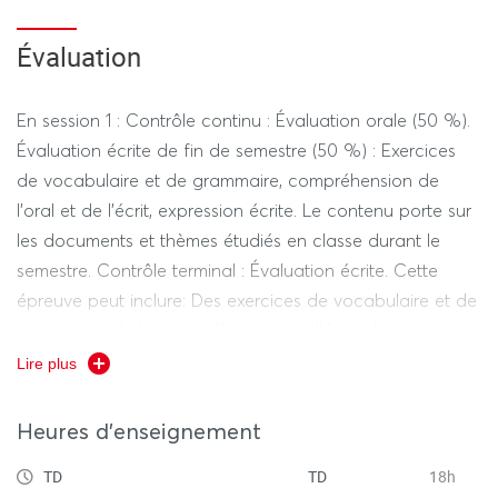
Évaluation
En session 1 : Contrôle continu : Évaluation orale (50 %).
Évaluation écrite de fin de semestre (50 %) : Exercices
de vocabulaire et de grammaire, compréhension de
l'oral et de l'écrit, expression écrite. Le contenu porte sur
les documents et thèmes étudiés en classe durant le
semestre. Contrôle terminal : Évaluation écrite. Cette
épreuve peut inclure: Des exercices de vocabulaire et de
grammaire, de la compréhension de l'écrit, de
l'expression écrite. Le contenu porte sur les documents et
Lire plus
thèmes étudiés en classe durant le semestre.
En session 2 : Évaluation écrite. Cette épreuve peut
Heures d'enseignement
inclure: Des exercices de vocabulaire et de grammaire,
TD
TD
18h
de la compréhension de l'oral et de l'écrit, de l'expression