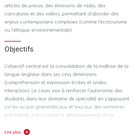
articles de presse, des émissions de radio, des
caricatures et des vidéos, permettant d'aborder des
enjeux contemporains complexes (comme l'écotourisme
ou l'éthique environnementale).
Objectifs
L'objectif central est la consolidation de la maîtrise de la
langue anglaise dans ses cinq dimensions
(compréhension et expression écrites et orales,
interaction). Le cours vise à renforcer l'autonomie des
étudiants dans leur domaine de spécialité en s'appuyant
sur les acquis grammaticaux et lexicaux des semestres
précédents. Il encourage le développement d'une
pensée critique et la capacité à analyser des documents
de nature diverse en lien avec le cursus AES.
Lire plus