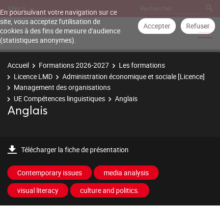
Aller à
En poursuivant votre navigation sur ce
site, vous acceptez l'utilisation de
Accepter
Refuser
cookies à des fins de mesure d'audience
(statistiques anonymes).
Accueil
Formations 2026-2027
Les formations
Licence LMD
Administration économique et sociale [Licence]
Management des organisations
UE Compétences linguistiques
Anglais
Anglais
Télécharger la fiche de présentation
Contemporary issues
media analysis
visual literacy
culture and politics.