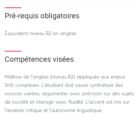
écrite. Le contenu porte sur les documents et thèmes
étudiés en classe durant le semestre.
Pré-requis obligatoires
Équivalent niveau B2 en anglais
Compétences visées
Maîtrise de l'anglais (niveau B2) appliquée aux enjeux
SHS complexes. L'étudiant doit savoir synthétiser des
sources variées, argumenter avec précision sur des sujets
de société et interagir avec fluidité. L'accent est mis sur
l'analyse critique et l'autonomie linguistique.