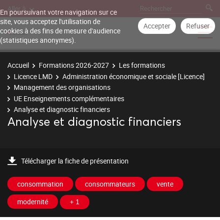
Aller à
En poursuivant votre navigation sur ce
site, vous acceptez l'utilisation de
Accepter
Refuser
cookies à des fins de mesure d'audience
(statistiques anonymes).
Accueil
Formations 2026-2027
Les formations
Licence LMD
Administration économique et sociale [Licence]
Management des organisations
UE Enseignements complémentaires
Analyse et diagnostic financiers
Analyse et diagnostic financiers
Télécharger la fiche de présentation
consommation
consommateurs
vente
modernité
+ 1