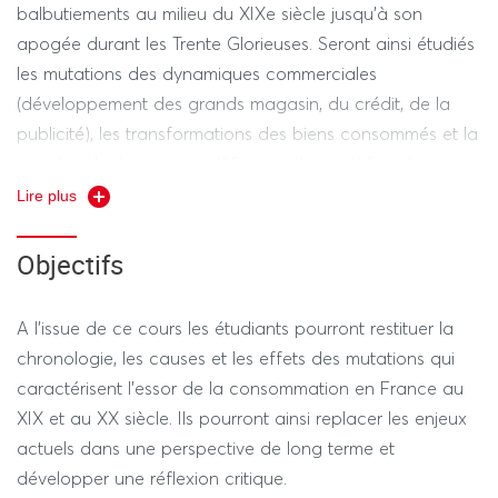
balbutiements au milieu du XIXe siècle jusqu'à son
apogée durant les Trente Glorieuses. Seront ainsi étudiés
les mutations des dynamiques commerciales
(développement des grands magasin, du crédit, de la
publicité), les transformations des biens consommés et la
manière dont ceux ci redéfinissent le quotidien des
individus mais aussi les inégalités qui traversent la société
Lire plus
de consommation ainsi que les critiques dont elle fait
l'objet.
Objectifs
A l'issue de ce cours les étudiants pourront restituer la
chronologie, les causes et les effets des mutations qui
caractérisent l'essor de la consommation en France au
XIX et au XX siècle. Ils pourront ainsi replacer les enjeux
actuels dans une perspective de long terme et
développer une réflexion critique.