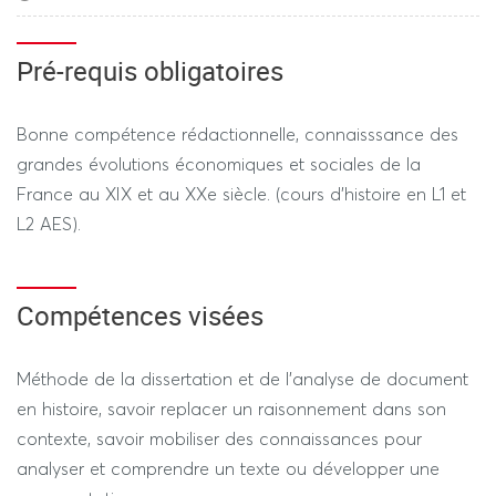
En session 2, en régime standard comme en régime
dérogatoire, un devoir sur table aura lieu, dont la note
Pré-requis obligatoires
comptera pour 100 % de la moyenne du semestre.
Bonne compétence rédactionnelle, connaisssance des
grandes évolutions économiques et sociales de la
France au XIX et au XXe siècle. (cours d'histoire en L1 et
L2 AES).
Compétences visées
Méthode de la dissertation et de l'analyse de document
en histoire, savoir replacer un raisonnement dans son
contexte, savoir mobiliser des connaissances pour
analyser et comprendre un texte ou développer une