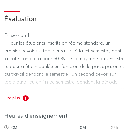
Évaluation
En session 1 :
- Pour les étudiants inscrits en régime standard, un
premier devoir sur table aura lieu à la mi-semestre, dont
la note comptera pour 50 % de la moyenne du semestre
et pourra être modulée en fonction de la participation et
du travail pendant le semestre ; un second devoir sur
table aura lieu en fin de semestre, pendant la période
des examens, dont la note comptera également pour 50
% de la moyenne du semestre.
Lire plus
- Pour les étudiants inscrits en régime dérogatoire, un
devoir sur table aura lieu en fin de semestre, pendant la
Heures d'enseignement
période des examens, dont la note comptera pour 100
CM
CM
24h
% de la moyenne du semestre.