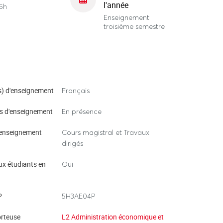
l'année
5h
Enseignement
troisième semestre
) d'enseignement
Français
s d'enseignement
En présence
enseignement
Cours magistral et Travaux
dirigés
ux étudiants en
Oui
P
5H3AE04P
rteuse
L2 Administration économique et