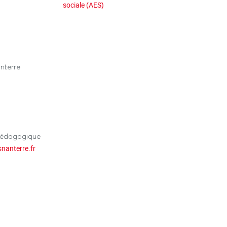
sociale (AES)
nterre
pédagogique
snanterre.fr