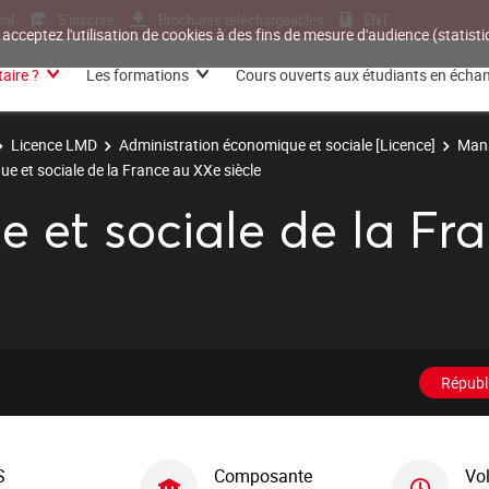
nal
S'inscrire
Brochures téléchargeables
ENT
 acceptez l'utilisation de cookies à des fins de mesure d'audience (statis
aire ?
Les formations
Cours ouverts aux étudiants en écha
Licence LMD
Administration économique et sociale [Licence]
Mana
que et sociale de la France au XXe siècle
que et sociale de la F
Républ
S
Composante
Vo