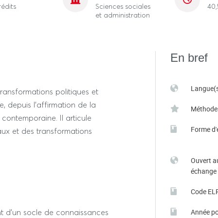
rédits
Sciences sociales
40,
et administration
En bref
Langue(s
ansformations politiques et
, depuis l'affirmation de la
Méthode
contemporaine. Il articule
Forme d'
aux et des transformations
Ouvert a
échange
Code EL
ont d'un socle de connaissances
Année po