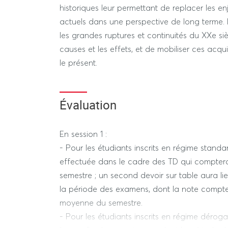
historiques leur permettant de replacer les en
actuels dans une perspective de long terme. Il
les grandes ruptures et continuités du XXe siè
causes et les effets, et de mobiliser ces acqui
le présent.
Évaluation
En session 1 :
- Pour les étudiants inscrits en régime stand
effectuée dans le cadre des TD qui compte
semestre ; un second devoir sur table aura li
la période des examens, dont la note compt
moyenne du semestre.
- Pour les étudiants inscrits en régime déroga