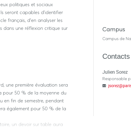
jeux politiques et sociaux
s seront capables d'identifier
cle français, d'en analyser les
s dans une réflexion critique sur
Campus
Campus de Na
Contacts
Julien Sorez
Responsable 
ard, une première évaluation sera
jsorez
@
pari
ra pour 50 % de la moyenne du
eu en fin de semestre, pendant
era également pour 50 % de la
toire, un devoir sur table aura