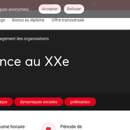
Accepter
Refuser
tiques anonymes).
nge
Bonus au diplôme
Offre transversale
gement des organisations
rance au XXe
ique
dynamiques sociales
politisation
lume horaire
Période de