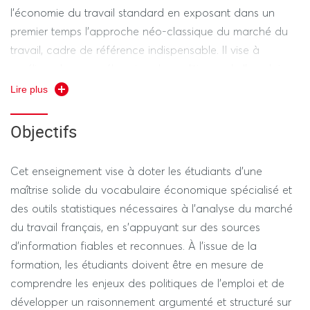
l’économie du travail standard en exposant dans un
premier temps l’approche néo-classique du marché du
travail, cadre de référence indispensable. Il vise à
améliorer la compréhension des politiques de l’emploi
mises en œuvre en France depuis une vingtaine d’années
Lire plus
(La conception des politiques actives du marché du
travail, les baisses des charges sur les bas salaires) ainsi
Objectifs
que les politiques publiques emblématiques en lien avec
le travail (réduction du temps de travail, salaire minimum).
Cet enseignement vise à doter les étudiants d'une
maîtrise solide du vocabulaire économique spécialisé et
des outils statistiques nécessaires à l'analyse du marché
du travail français, en s'appuyant sur des sources
d'information fiables et reconnues. À l'issue de la
formation, les étudiants doivent être en mesure de
comprendre les enjeux des politiques de l'emploi et de
développer un raisonnement argumenté et structuré sur