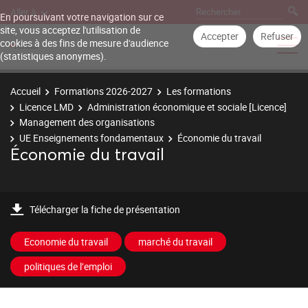
Aller à
En poursuivant votre navigation sur ce
site, vous acceptez l'utilisation de
Accepter
Refuser
cookies à des fins de mesure d'audience
(statistiques anonymes).
Accueil
Formations 2026-2027
Les formations
Licence LMD
Administration économique et sociale [Licence]
Management des organisations
UE Enseignements fondamentaux
Économie du travail
Économie du travail
Télécharger la fiche de présentation
Economie du travail
marché du travail
politiques de l’emploi