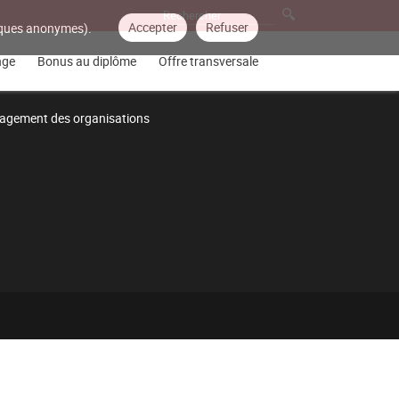
Accepter
Refuser
tiques anonymes).
nge
Bonus au diplôme
Offre transversale
gement des organisations