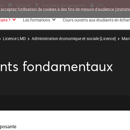
nal
S'inscrire
Brochures téléchargeables
ENT
 acceptez l'utilisation de cookies à des fins de mesure d'audience (statis
aire ?
Les formations
Cours ouverts aux étudiants en écha
Licence LMD
Administration économique et sociale [Licence]
Mana
nts fondamentaux
posante