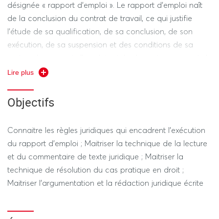
désignée « rapport d’emploi ». Le rapport d’emploi naît
de la conclusion du contrat de travail, ce qui justifie
l’étude de sa qualification, de sa conclusion, de son
exécution, de sa suspension et des conditions de sa
rupture. Le rapport d’emploi est également un rapport de
pouvoir, dans la mesure où la conclusion du contrat de
Lire plus
travail fonde l’existence d’un lien de subordination du
salarié au pouvoir de l’employeur, ce qui impose
Objectifs
d’analyser les conditions de la légalité interne du pouvoir
(direction, contrôle, sanction et pouvoir normateur) et
Connaitre les règles juridiques qui encadrent l'exécution
celles de sa légalité externe, notamment par l’étude des
du rapport d'emploi ; Maitriser la technique de la lecture
droits et libertés du salarié – droits fondamentaux,
et du commentaire de texte juridique ; Maitriser la
égalité, non-discrimination.
technique de résolution du cas pratique en droit ;
Maitriser l'argumentation et la rédaction juridique écrite