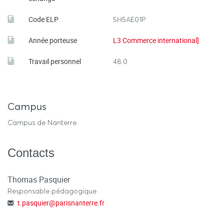
Code ELP
5H5AE01P
Année porteuse
L3 Commerce international]
Travail personnel
48.0
Campus
Campus de Nanterre
Contacts
Thomas Pasquier
Responsable pédagogique
t.pasquier
@
parisnanterre.fr