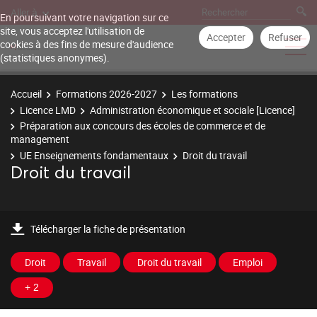
Aller à
En poursuivant votre navigation sur ce
site, vous acceptez l'utilisation de
Accepter
Refuser
cookies à des fins de mesure d'audience
(statistiques anonymes).
Accueil
Formations 2026-2027
Les formations
Licence LMD
Administration économique et sociale [Licence]
Préparation aux concours des écoles de commerce et de
management
UE Enseignements fondamentaux
Droit du travail
Droit du travail
Télécharger la fiche de présentation
Droit
Travail
Droit du travail
Emploi
+ 2