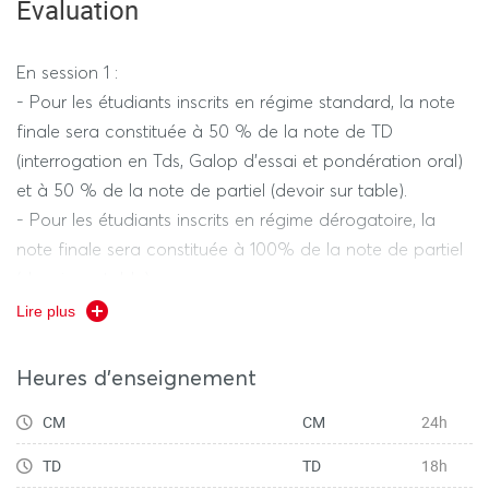
Évaluation
En session 1 :
- Pour les étudiants inscrits en régime standard, la note
finale sera constituée à 50 % de la note de TD
(interrogation en Tds, Galop d'essai et pondération oral)
et à 50 % de la note de partiel (devoir sur table).
- Pour les étudiants inscrits en régime dérogatoire, la
note finale sera constituée à 100% de la note de partiel
(devoir sur table).
En session 2 :
Lire plus
Pour les étudiants en régime standard comme en régime
dérogatoire, devoir sur table (100% de la note finale).
Heures d'enseignement
CM
CM
24h
TD
TD
18h