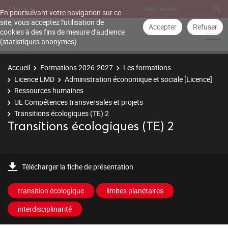
Aller à
En poursuivant votre navigation sur ce
site, vous acceptez l'utilisation de
Accepter
Refuser
cookies à des fins de mesure d'audience
(statistiques anonymes).
Accueil
Formations 2026-2027
Les formations
Licence LMD
Administration économique et sociale [Licence]
Ressources humaines
UE Compétences transversales et projets
Transitions écologiques (TE) 2
Transitions écologiques (TE) 2
Télécharger la fiche de présentation
transition écologique
limites planétaires
interdisciplinarité