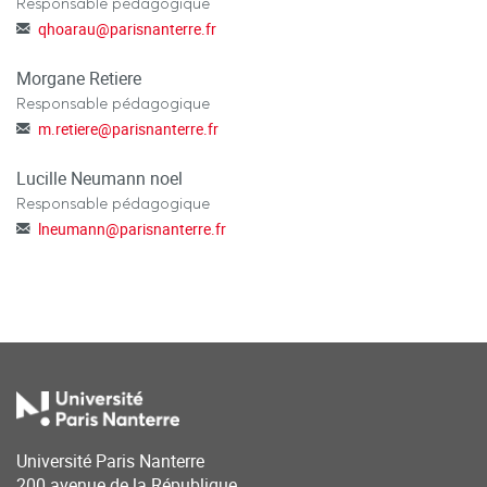
Responsable pédagogique
qhoarau
@
parisnanterre.fr
Morgane Retiere
Responsable pédagogique
m.retiere
@
parisnanterre.fr
Lucille Neumann noel
Responsable pédagogique
lneumann
@
parisnanterre.fr
Université Paris Nanterre
200 avenue de la République