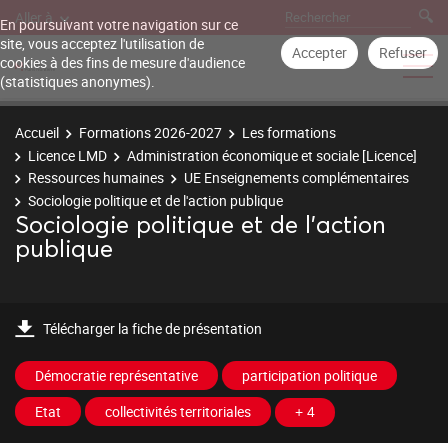
Aller à
En poursuivant votre navigation sur ce
site, vous acceptez l'utilisation de
Accepter
Refuser
cookies à des fins de mesure d'audience
(statistiques anonymes).
Accueil
Formations 2026-2027
Les formations
Licence LMD
Administration économique et sociale [Licence]
Ressources humaines
UE Enseignements complémentaires
Sociologie politique et de l'action publique
Sociologie politique et de l'action
publique
Télécharger la fiche de présentation
Démocratie représentative
participation politique
Etat
collectivités territoriales
+ 4