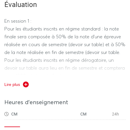
Évaluation
En session 1 :
Pour les étudiants inscrits en régime standard : la note
finale sera composée à 50% de la note d'une épreuve
réalisée en cours de semestre (devoir sur table) et à 50%
de la note réalisée en fin de semestre (devoir sur table.
Pour les étudiants inscrits en régime dérogatoire, un
devoir sur table aura lieu en fin de semestre et comptera
pour 100% de la note finale.
En session 2 :
Lire plus
Pour les étudiants en régime standard comme en régime
dérogatoire, un devoir sur table comptera pour 100% de
Heures d'enseignement
la note finale.
CM
CM
24h