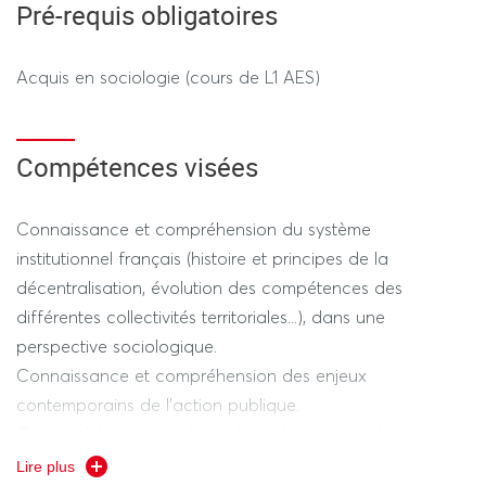
Pré-requis obligatoires
Acquis en sociologie (cours de L1 AES)
Compétences visées
Connaissance et compréhension du système
institutionnel français (histoire et principes de la
décentralisation, évolution des compétences des
différentes collectivités territoriales...), dans une
perspective sociologique.
Connaissance et compréhension des enjeux
contemporains de l'action publique.
Capacité à comprendre et à analyser une politique
publique.
Lire plus