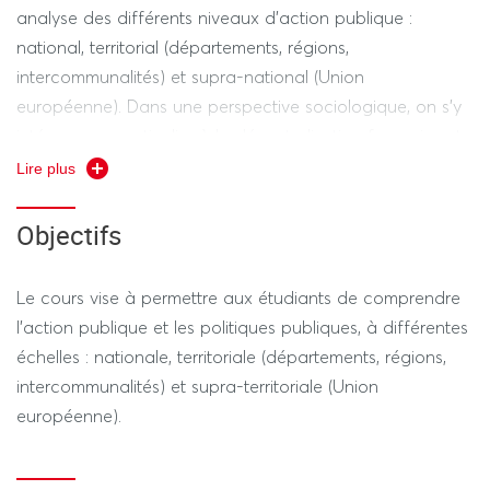
analyse des différents niveaux d'action publique :
national, territorial (départements, régions,
intercommunalités) et supra-national (Union
européenne). Dans une perspective sociologique, on s'y
intéresse en particulier à la décentralisation française et
à la manière dont sont menées les politiques publiques
Lire plus
dans un Etat unitaire décentralisé comme la France.
La deuxième partie du cours approfondit cette analyse
Objectifs
à partir des cas de certaines politiques : les politiques
sociales et familiales, d'une part ; les politiques relatives
Le cours vise à permettre aux étudiants de comprendre
au numérique, d'autre part.
l'action publique et les politiques publiques, à différentes
Enfin, la troisième partie du cours porte sur la sociologie
échelles : nationale, territoriale (départements, régions,
des comportements politiques. On s'y intéresse à
intercommunalités) et supra-territoriale (Union
plusieurs formes de participation politique, et notamment
européenne).
au vote.