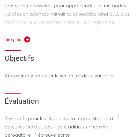
pratiques nécessaires pour appréhender les méthodes
utilisées en sciences humaines et sociales ainsi que, plus
tard, dans leur vie professionnelle. Le programme,
cohérent et gradué, fera appel aux connaissances déjà
acquises dans le secondaire et pourra comporter les
Lire plus
éléments suivants: Bases d’algèbre et géométrie :
équations, inéquations et représentations graphiques,
Objectifs
figures géométriques simples et applications, éléments
d’analyse (études de fonctions, dérivation, variations et
Analyser et interpréter le lien entre deux variables.
extremums), statistiques descriptives univariées et
bivariées, inférence statistique (estimation et tests)
Le programme du Semestre 3 est consacré aux
Évaluation
statistiques pour l’étude de 2 variables
Session 1 : pour les étudiants en régime standard : 2
épreuves écrites ; pour les étudiants en régime
dérogatoire : 1 épreuve écrite.