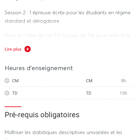
Session 2 : 1 épreuve écrite pour les étudiants en régime
standard et dérogatoire.
Dans le cadre de cet EC, l’usage de l’IA pour aider à la
réalisation des travaux de contrôle continu soumis à
Lire plus
évaluation est interdit. Vous n’avez pas le droit de faire
appel à une IA générative à des fins de documentation,
Heures d'enseignement
recherche d’idées, construction, rédaction ou édition
(hors usages de recherche web augmentée, de
CM
CM
9h
correction orthographique et syntaxique).
TD
TD
15h
Pré-requis obligatoires
Maîtriser les statistiques descriptives univariées et les