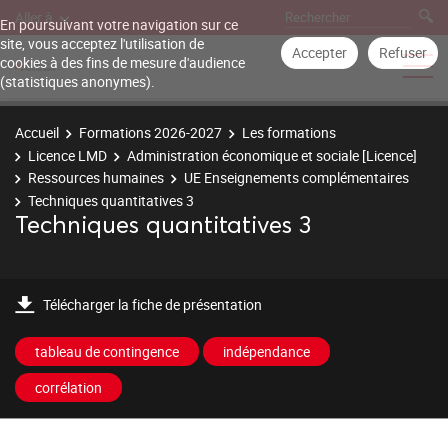
Aller à
En poursuivant votre navigation sur ce
site, vous acceptez l'utilisation de
Accepter
Refuser
cookies à des fins de mesure d'audience
(statistiques anonymes).
Accueil
Formations 2026-2027
Les formations
Licence LMD
Administration économique et sociale [Licence]
Ressources humaines
UE Enseignements complémentaires
Techniques quantitatives 3
Techniques quantitatives 3
Télécharger la fiche de présentation
tableau de contingence
indépendance
corrélation