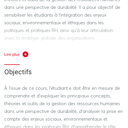
dans une perspective de durabilité. Il a pour objectif de
sensibiliser les étudiants à l’intégration des enjeux
sociaux, environnementaux et éthiques dans les
politiques et pratiques RH, ainsi qu’à leur articulation
avec la stratégie globale des organisations.
Le cours propose une analyse critique et prospective
des processus et dispositifs RH, en mettant l’accent sur
Lire plus
leur contribution à la performance durable. Il interroge
les interactions entre les pratiques RH, les
Objectifs
transformations du travail, les attentes des parties
prenantes et les défis contemporains (RSE, QVT,
À l’issue de ce cours, l’étudiant.e doit être en mesure de
inclusion). Une attention particulière est portée aux liens
comprendre et d’expliquer les principaux concepts,
entre niveaux stratégique, organisationnel et individuel,
théories et outils de la gestion des ressources humaines
afin de comprendre comment les politiques RH peuvent
dans une perspective de durabilité, d’analyser la prise en
soutenir des modèles de développement responsables et
compte des enjeux sociaux, environnementaux et
soutenables.
éthiques dans les pratiques RH, d’appréhender le rôle