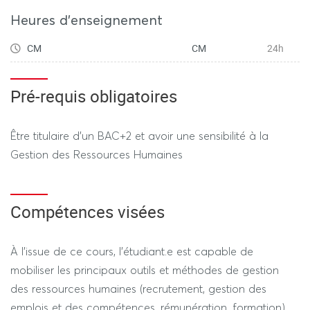
évaluation est interdit. Vous n’avez pas le droit de faire
Heures d'enseignement
appel à une IA générative à des fins de documentation,
recherche d’idées, construction, rédaction ou édition
CM
CM
24h
(hors usages de recherche web augmentée, de
correction orthographique et syntaxique).
Pré-requis obligatoires
Être titulaire d’un BAC+2 et avoir une sensibilité à la
Gestion des Ressources Humaines
Compétences visées
À l’issue de ce cours, l’étudiant.e est capable de
mobiliser les principaux outils et méthodes de gestion
des ressources humaines (recrutement, gestion des
emplois et des compétences, rémunération, formation),