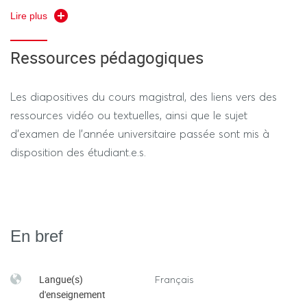
- Peretti, J. M. (2020). Gestion des ressources humaines.
Lire plus
Vuibert.
- Trébucq, S., & Demersseman, R. (2023). Le Grand Livre
Ressources pédagogiques
de la RSE: Différences
internationales//Stratégie//Finance//contrôle de
Les diapositives du cours magistral, des liens vers des
gestion//RH//Marketing... Dunod.
ressources vidéo ou textuelles, ainsi que le sujet
Outil méthodologique (rédaction universitaire)
d’examen de l’année universitaire passée sont mis à
- Lesot, A. (2025). Bescherelle L'essentiel: Tout-en-un sur
disposition des étudiant.e.s.
la langue française. Hatier.
Revues et ressources académiques
- Revue française de gestion
- Agence nationale pour l'amélioration des conditions de
En bref
travail : https://www.anact.fr/
- Observatoire de la RSE : https://www.orse.org/
Presse
Langue(s)
Français
- FocusRH
d'enseignement