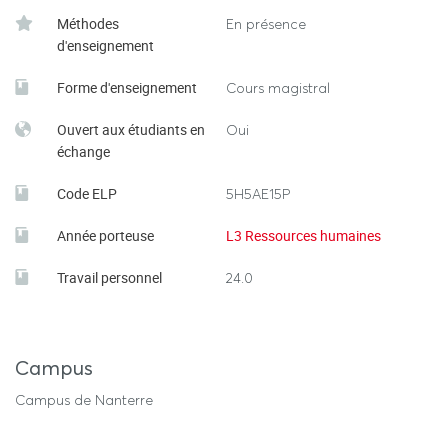
- Decode HR
Méthodes
En présence
- Agir-magazine
d'enseignement
- APEC
- RH Info
Forme d'enseignement
Cours magistral
- Parlons RH
Ouvert aux étudiants en
Oui
- MyRHline
échange
- Maddyness
- ANDRH
Code ELP
5H5AE15P
- LinkedIn
Année porteuse
L3 Ressources humaines
Travail personnel
24.0
Campus
Campus de Nanterre