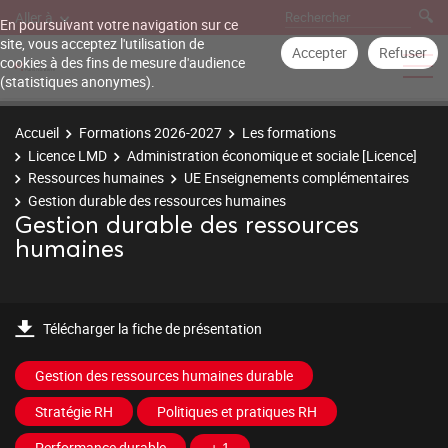
Aller à
En poursuivant votre navigation sur ce
site, vous acceptez l'utilisation de
Accepter
Refuser
cookies à des fins de mesure d'audience
(statistiques anonymes).
Accueil
Formations 2026-2027
Les formations
Licence LMD
Administration économique et sociale [Licence]
Ressources humaines
UE Enseignements complémentaires
Gestion durable des ressources humaines
Gestion durable des ressources
humaines
Télécharger la fiche de présentation
Gestion des ressources humaines durable
Stratégie RH
Politiques et pratiques RH
Performance durable