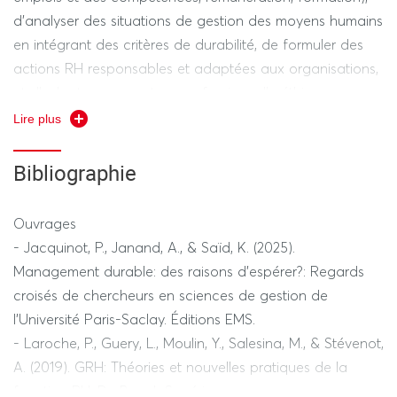
d’analyser des situations de gestion des moyens humains
en intégrant des critères de durabilité, de formuler des
actions RH responsables et adaptées aux organisations,
et d’adopter une posture professionnelle éthique,
attentive aux impacts des décisions sur les individus et
Lire plus
les collectifs.
Bibliographie
Ouvrages
- Jacquinot, P., Janand, A., & Saïd, K. (2025).
Management durable: des raisons d'espérer?: Regards
croisés de chercheurs en sciences de gestion de
l'Université Paris-Saclay. Éditions EMS.
- Laroche, P., Guery, L., Moulin, Y., Salesina, M., & Stévenot,
A. (2019). GRH: Théories et nouvelles pratiques de la
fonction RH. De Boeck Supérieur.