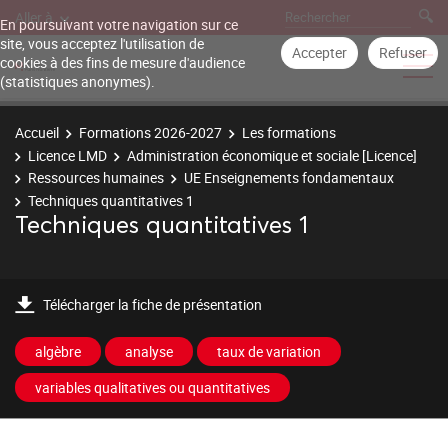
Aller à
En poursuivant votre navigation sur ce
site, vous acceptez l'utilisation de
Accepter
Refuser
cookies à des fins de mesure d'audience
(statistiques anonymes).
Accueil
Formations 2026-2027
Les formations
Licence LMD
Administration économique et sociale [Licence]
Ressources humaines
UE Enseignements fondamentaux
Techniques quantitatives 1
Techniques quantitatives 1
Télécharger la fiche de présentation
algèbre
analyse
taux de variation
variables qualitatives ou quantitatives