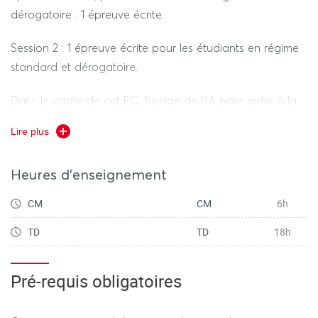
dérogatoire : 1 épreuve écrite.
Session 2 : 1 épreuve écrite pour les étudiants en régime
standard et dérogatoire.
Dans le cadre de cet EC, l’usage de l’IA pour aider à la
réalisation des travaux de contrôle continu soumis à
Lire plus
évaluation est interdit. Vous n’avez pas le droit de faire
appel à une IA générative à des fins de documentation,
Heures d'enseignement
recherche d’idées, construction, rédaction ou édition
(hors usages de recherche web augmentée, de
CM
CM
6h
correction orthographique et syntaxique).
TD
TD
18h
Pré-requis obligatoires