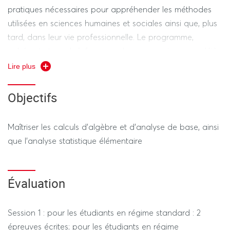
pratiques nécessaires pour appréhender les méthodes
utilisées en sciences humaines et sociales ainsi que, plus
tard, dans leur vie professionnelle. Le programme,
cohérent et gradué, fera appel aux connaissances déjà
acquises dans le secondaire et pourra comporter les
Lire plus
éléments suivants: Bases d’algèbre et géométrie :
équations, inéquations et représentations graphiques,
Objectifs
figures géométriques simples et applications, éléments
d’analyse (études de fonctions, dérivation, variations et
Maîtriser les calculs d’algèbre et d’analyse de base, ainsi
extremums), statistiques descriptives univariées et
que l’analyse statistique élémentaire
bivariées, inférence statistique (estimation et tests)
Le programme de ce semestre reprend les bases de
mathématiques nécessaires pour aborder dès le début
Évaluation
de l’année de L1 les contenus d’économie et sciences
sociales : algèbre, analyse, statistiques descriptives
Session 1 : pour les étudiants en régime standard : 2
univariées, taux de variations, indices.
épreuves écrites; pour les étudiants en régime