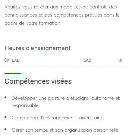
au long de votre cursus universitaire et, plus tard, dans
Veuillez vous référer aux modalités de contrôle des
votre vie professionnelle.
connaissances et des compétences prévues dans le
*** Cet enseignement est hybride.
cadre de votre formation.
Le descriptif ci-dessus ne concerne que la partie à
distance. ***
Heures d'enseignement
EAD
EAD
4h
Compétences visées
Développer une posture d'étudiant autonome et
responsable
Comprendre l'environnement universitaire
Gérer son temps et son organisation personnelle