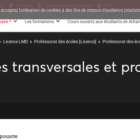
nal
S'inscrire
Brochures téléchargeables
ENT
 acceptez l'utilisation de cookies à des fins de mesure d'audience (statis
aire ?
Les formations
Cours ouverts aux étudiants en écha
Licence LMD
Professorat des écoles [Licence]
Professorat des éc
 transversales et pro
posante