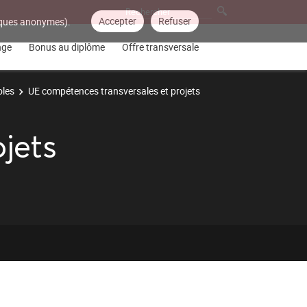
Accepter
Refuser
tiques anonymes).
nge
Bonus au diplôme
Offre transversale
oles
UE compétences transversales et projets
jets