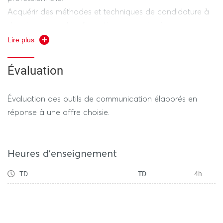
Acquérir des méthodes et techniques de candidature à
des stages, emplois, formations, semestre à
l'international.
Lire plus
Évaluation
Évaluation des outils de communication élaborés en
réponse à une offre choisie.
Heures d'enseignement
TD
TD
4h