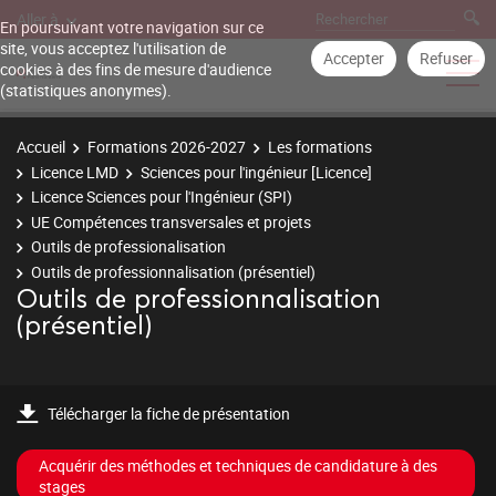
Aller à
En poursuivant votre navigation sur ce
site, vous acceptez l'utilisation de
Accepter
Refuser
cookies à des fins de mesure d'audience
(statistiques anonymes).
Accueil
Formations 2026-2027
Les formations
Licence LMD
Sciences pour l'ingénieur [Licence]
Licence Sciences pour l'Ingénieur (SPI)
UE Compétences transversales et projets
Outils de professionalisation
Outils de professionnalisation (présentiel)
Outils de professionnalisation
(présentiel)
Télécharger la fiche de présentation
Acquérir des méthodes et techniques de candidature à des
stages