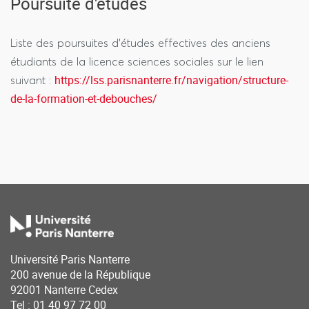
Poursuite d'études
Liste des poursuites d'études effectives des anciens
étudiants de la licence sciences sociales sur le lien
https://lss.parisnanterre.fr/navigation/structure-
suivant :
de-la-formation-et-debouches/
Université Paris Nanterre
200 avenue de la République
92001 Nanterre Cedex
Tel : 01 40 97 72 00