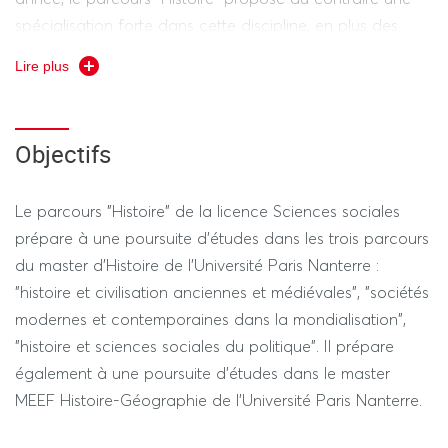
spécialisation forte dans cette discipline, en plus des
enseignements de géographie, d'économie et de
Lire plus
sociologie du tronc commun.
Les enseignements de ce parcours permettent en effet
Objectifs
d'acquérir une connaissance fondamentale des quatre
périodes de l'histoire (ancienne, médiévale, moderne et
contemporaine) équivalente à celle des étudiants de
Le parcours "Histoire" de la licence Sciences sociales
licence d'Histoire, mais aussi une connaissance
prépare à une poursuite d'études dans les trois parcours
approfondie de deux de ces périodes, préparant une
du master d'Histoire de l'Université Paris Nanterre :
éventuelle spécialisation en master.
"histoire et civilisation anciennes et médiévales", "sociétés
modernes et contemporaines dans la mondialisation",
"histoire et sciences sociales du politique". Il prépare
également à une poursuite d'études dans le master
MEEF Histoire-Géographie de l'Université Paris Nanterre.