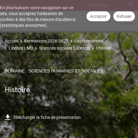
Aller à
En poursuivant votre navigation sur ce
site, vous acceptez l'utilisation de
Accepter
Refuser
cookies à des fins de mesure d'audience
(statistiques anonymes).
Accueil
Formations 2026-2027
Les formations
Licence LMD
Sciences sociales [Licence]
Histoire
DOMAINE : SCIENCES HUMAINES ET SOCIALES
Histoire
Télécharger la fiche de présentation