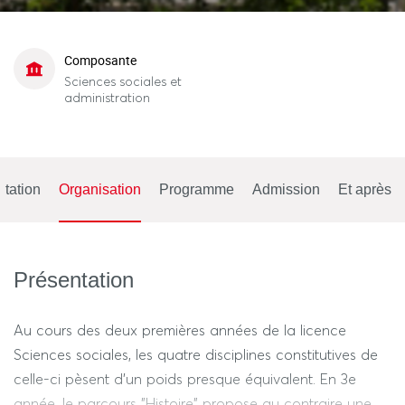
Composante
Sciences sociales et
administration
tation
Organisation
Programme
Admission
Et après
Présentation
Au cours des deux premières années de la licence
Sciences sociales, les quatre disciplines constitutives de
celle-ci pèsent d'un poids presque équivalent. En 3e
année, le parcours "Histoire" propose au contraire une