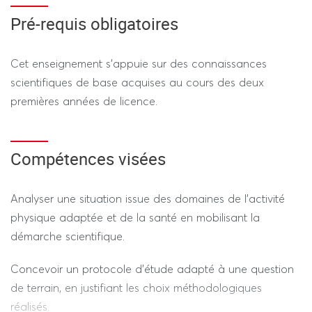
REGIME DEROGATOIRE
Pré-requis obligatoires
Contrôle Continu
-
Cet enseignement s’appuie sur des connaissances
Épreuve pratique : Travaux de recherche (40%)
scientifiques de base acquises au cours des deux
Evaluation terminale
·
(semaine d’examens)
premières années de licence.
Épreuve théorique : DST (60%) - Durée 2h (hors tiers
temps)
Compétences visées
Analyser une situation issue des domaines de l’activité
physique adaptée et de la santé en mobilisant la
démarche scientifique.
---------------- SESSION 2 ----------------
Concevoir un protocole d’étude adapté à une question
REGIME STANDARD / DEROGATOIRE
de terrain, en justifiant les choix méthodologiques
réalisés.