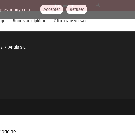
Accepter
Refuser
tiques anonymes).
nge
Bonus au diplôme
Offre transversale
es
Anglais C1
riode de