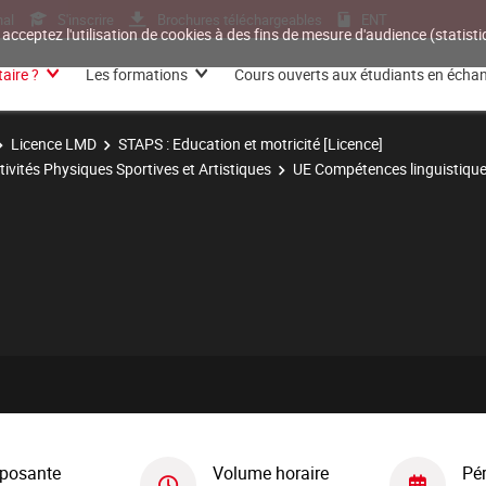
nal
S'inscrire
Brochures téléchargeables
ENT
 acceptez l'utilisation de cookies à des fins de mesure d'audience (statis
aire ?
Les formations
Cours ouverts aux étudiants en écha
Licence LMD
STAPS : Education et motricité [Licence]
tivités Physiques Sportives et Artistiques
UE Compétences linguistiqu
posante
Volume horaire
Pé