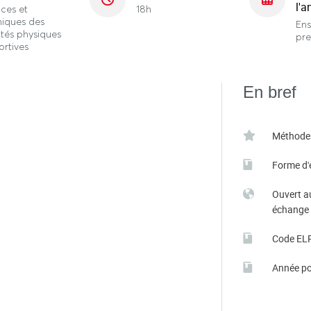
l'a
ces et
18h
niques des
En
ités physiques
pre
ortives
En bref
Méthode
Forme d'
Ouvert a
échange
Code EL
Année po