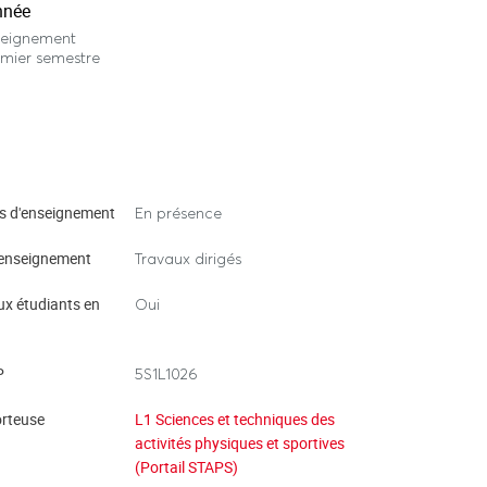
nnée
seignement
mier semestre
s d'enseignement
En présence
enseignement
Travaux dirigés
ux étudiants en
Oui
P
5S1L1026
rteuse
L1 Sciences et techniques des
activités physiques et sportives
(Portail STAPS)