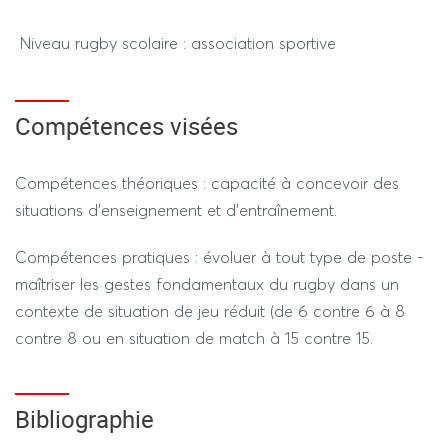
Niveau rugby scolaire : association sportive
Durée 1h30 (hors tiers temps)
Compétences visées
Compétences théoriques : capacité à concevoir des
---------------- SESSION 2 ----------------
situations d’enseignement et d’entraînement.
REGIME STANDARD / DEROGATOIRE
Compétences pratiques : évoluer à tout type de poste -
DEVOIR SUR TABLE (50%) - PRATIQUE (50%)
maîtriser les gestes fondamentaux du rugby dans un
contexte de situation de jeu réduit (de 6 contre 6 à 8
Durée 1h30 (hors tiers temps)
contre 8 ou en situation de match à 15 contre 15.
Bibliographie