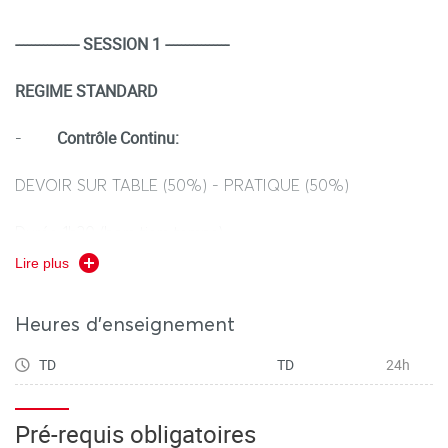
---------------- SESSION 1 ----------------
REGIME STANDARD
Contrôle Continu:
-
DEVOIR SUR TABLE (50%) - PRATIQUE (50%)
Durée 1h30 (hors tiers temps)
Lire plus
Heures d'enseignement
REGIME DEROGATOIRE
TD
TD
24h
Contrôle Continu
-
(selon le calendrier des examens
dérogatoires):
Pré-requis obligatoires
DEVOIR SUR TABLE (50%) - PRATIQUE (50%)