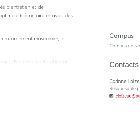
tés d’entretien et de
ptimale (sécuritaire et avec des
Campus
e renforcement musculaire, le
Campus de Na
projet d’entraînement cohérent
Contacts
sé.
Corinne Loiz
Responsable 
cloizeau
@
pa