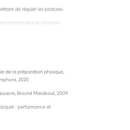
tant de réguler les postures.
 1h30
 personnalisé en fonction
r en varier l’intensité.
er (musculation) + conception
ble de la préparation physique,
 Amphora, 2020
entraînement.
massacre, Broché Marabout, 2009
 1h30
asquet : performance et
a puissance insoupçonnée du