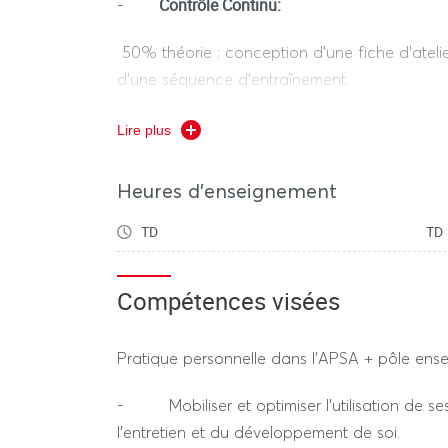
Contrôle Continu:
-
50% théorie : conception d’une fiche d’ateli
d’une séquence d’entraînement.
50% pratique : réalisation d’une séquence d’
Lire plus
Durée ensemble de l’épreuve hors tiers temps
Heures d'enseignement
TD
TD
REGIME DEROGATOIRE
Compétences visées
Contrôle Continu
(selon le calendrier de
-
Pratique personnelle dans l’APSA + pôle en
50% théorie : conception d’une fiche d’ateli
d’une séquence d’entraînement.
- Mobiliser et optimiser l’utilisation de se
l’entretien et du développement de soi.
50% pratique : réalisation d’une séquence d’