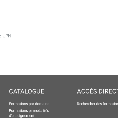
r son corps sans se faire mal.
, Broché, 2006.
ve UPN
disciplinaires aux savoirs
rmer et enrichir les réponses
 APSA. Edition AMU 2026
CATALOGUE
ACCÈS DIREC
Formations par domaine
Rechercher des formatio
Formations pr modalités
d'enseignement