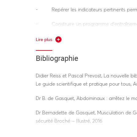
- Repérer les indicateurs pertinents permet
Durée ensemble de l’épreuve hors tiers temps
- Construire un programme d’entraînement
d’un objectif visé.
---------------- SESSION 2 ----------------
Lire plus
- Manipuler les paramètres de l’activité pou
REGIME STANDARD / DEROGATOIRE
Bibliographie
50% théorie : conception d’une fiche d’ateli
Didier Reiss et Pascal Prevost, La nouvelle bi
d’une séquence d’entraînement.
Le guide scientifique et pratique pour tous,
50% pratique : réalisation d’une séquence d’
Dr B. de Gasquet, Abdominaux : arrêtez le 
Durée ensemble de l’épreuve hors tiers temps
Dr Bernadette de Gasquet, Musculation de G
sécurité Broché – Illustré, 2016
Dr Bernadette de Gasquet et Teddy Riner, L