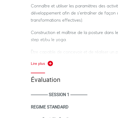
Connaître et utiliser les paramètres des activi
développement afin de s’entraîner de façon o
transformations effectives).
Construction et maîtrise de la posture dans l
step et/ou le yoga.
Être capable de concevoir et de réaliser un 
avec son niveau de ressources et l’objectif vi
Lire plus
Évaluation
---------------- SESSION 1 ----------------
REGIME STANDARD