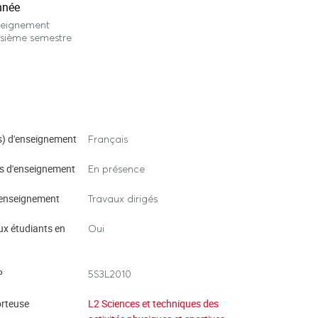
nnée
seignement
isième semestre
) d'enseignement
Français
s d'enseignement
En présence
enseignement
Travaux dirigés
ux étudiants en
Oui
P
5S3L2010
rteuse
L2 Sciences et techniques des