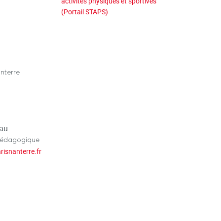
activités physiques et sportives
(Portail STAPS)
nterre
eau
pédagogique
risnanterre.fr