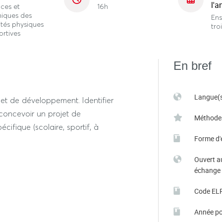
l'a
ces et
16h
niques des
En
ités physiques
tro
ortives
En bref
Langue(s
n et de développement. Identifier
 concevoir un projet de
Méthode
cifique (scolaire, sportif, à
Forme d'
Ouvert a
échange
Code EL
Année po