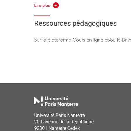
Lire plus
gainage: la méthode pour tonifier et renforce
Broché 2021
Ressources pédagogiques
Dr Bernadette de Gasquet, Yoga sans dégâts
Sur la plateforme Cours en ligne et/ou le Dri
Sous la direction Maxime Travert, des savoirs 
fondamentaux. Comprendre, observer, transfo
corporelles des élèves. Illustrations dans 19
Université Paris Nanterre
200 avenue de la République
92001 Nanterre Cedex