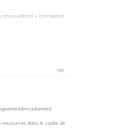
er (musculation) + conception
entraînement.
 1h30
16h
s épreuves dérogatoires)
seignement/encadrement.
er (musculation) + conception
s ressources dans le cadre de
entraînement.