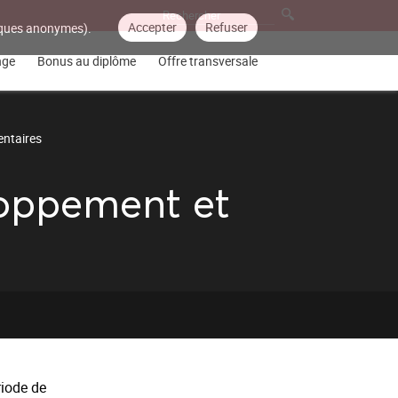
Accepter
Refuser
tiques anonymes).
nge
Bonus au diplôme
Offre transversale
ntaires
loppement et
riode de