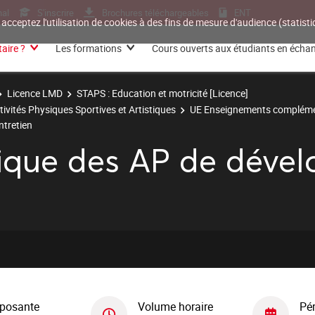
nal
S'inscrire
Brochures téléchargeables
ENT
 acceptez l'utilisation de cookies à des fins de mesure d'audience (statis
aire ?
Les formations
Cours ouverts aux étudiants en écha
Licence LMD
STAPS : Education et motricité [Licence]
tivités Physiques Sportives et Artistiques
UE Enseignements compléme
ntretien
tique des AP de déve
posante
Volume horaire
Pé