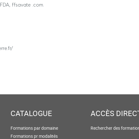
FDA, ffsavate .com.
aliser un ou plusieurs assauts
ors tiers temps : 1h
rre.fr/
r de l’épreuve écrite hors tiers
CATALOGUE
ACCÈS DIREC
Formations par domaine
Rechercher des formatio
Formations pr modalités