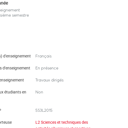
nnée
seignement
isième semestre
) d'enseignement
Français
s d'enseignement
En présence
enseignement
Travaux dirigés
ux étudiants en
Non
P
5S3L2015
rteuse
L2 Sciences et techniques des