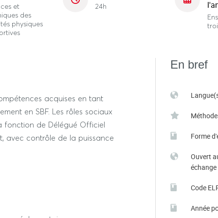
l'a
ces et
24h
niques des
En
ités physiques
tro
ortives
En bref
Langue(s
compétences acquises en tant
rement en SBF. Les rôles sociaux
Méthode
a fonction de Délégué Officiel
Forme d'
t, avec contrôle de la puissance
Ouvert a
échange
Code EL
Année po