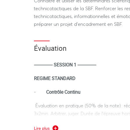
Connaître et utiliser les déterminants scientifi
technicotactiques de la SBF. Renforcer les re
technicotactiques, informationnelles et émoti
préparer un projet d’encadrement en SBF.
Évaluation
---------------- SESSION 1 ----------------
REGIME STANDARD
Contrôle Continu
-
Évaluation en pratique (50% de la note) : réa
3x2min. Arbitrer, juger. Durée de l’épreuve hors
Évaluation théorique (50% de la note) : Devoir
Lire plus