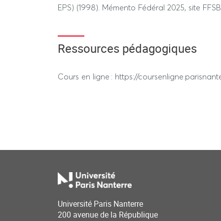
EPS) (1998). Mémento Fédéral 2025, site FFSB
REGIME STANDARD / DEROGATOIRE
Ressources pédagogiques
Évaluation en pratique (50% de la note) : ré
de 3x2min. Arbitrer, juger. Durée de l’épreuve h
Cours en ligne : https://coursenligne.parisnante
Évaluation théorique (50% de la note) : Devoi
temps 1h
Université Paris Nanterre
200 avenue de la République