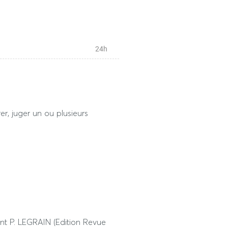
24h
ves dérogatoires)
liser un ou plusieurs assauts de
er, juger un ou plusieurs
 tiers temps : 1h
 de l’épreuve écrite hors tiers
nt P. LEGRAIN (Edition Revue