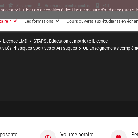
nal
S'inscrire
Brochures téléchargeables
ENT
 acceptez l'utilisation de cookies à des fins de mesure d'audience (statis
aire ?
Les formations
Cours ouverts aux étudiants en écha
Licence LMD
STAPS : Education et motricité [Licence]
tivités Physiques Sportives et Artistiques
UE Enseignements compléme
posante
Volume horaire
Pé