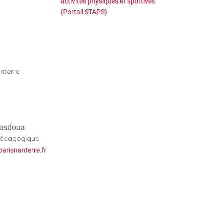
activités physiques et sportives
(Portail STAPS)
nterre
Masdoua
pédagogique
parisnanterre.fr