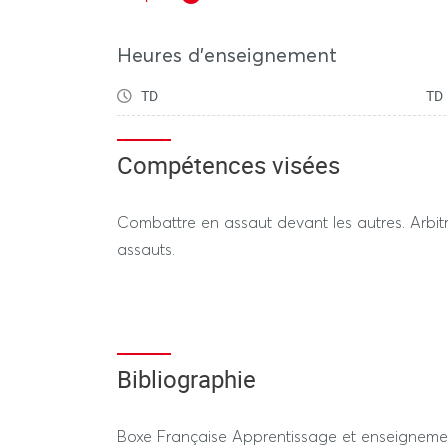
temps 1h
Heures d'enseignement
TD
TD
REGIME DEROGATOIRE
Contrôle continu
(selon le calendrier des épreu
Compétences visées
Évaluation en pratique (50% de la note) : réa
Combattre en assaut devant les autres. Arbitr
3x2min. Arbitrer, juger. Durée de l’épreuve hors
assauts.
Évaluation théorique (50% de la note) : Devoir
temps 1h
Bibliographie
Boxe Française Apprentissage et enseigneme
---------------- SESSION 2 ----------------