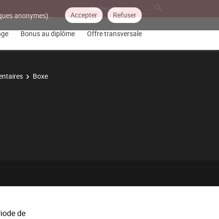
Accepter
Refuser
tiques anonymes).
nge
Bonus au diplôme
Offre transversale
ntaires
Boxe
riode de