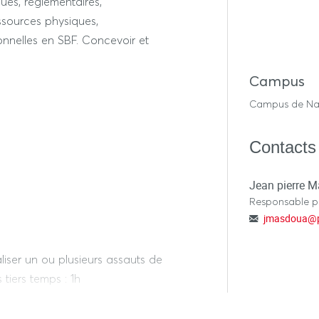
ques, réglementaires,
ssources physiques,
onnelles en SBF. Concevoir et
Campus
Campus de Na
Contacts
Jean pierre 
Responsable 
jmasdoua
@
liser un ou plusieurs assauts de
 tiers temps : 1h
 de l’épreuve écrite hors tiers