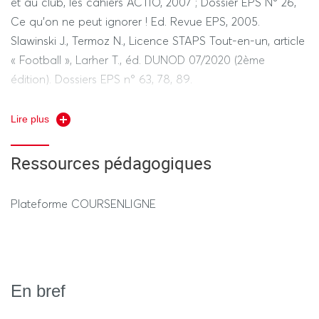
et au club, les cahiers ACTIO, 2007 ; Dossier EPS N° 26,
Ce qu’on ne peut ignorer ! Ed. Revue EPS, 2005.
Durée de l’ensemble des épreuves 1h30 (hors tiers
Slawinski J., Termoz N., Licence STAPS Tout-en-un, article
temps)
« Football », Larher T., éd. DUNOD 07/2020 (2ème
édition). Dossiers EPS n° 63, 78, 89.
Rugby : Conquet P., Les fondamentaux du rugby
Lire plus
moderne, 1994 ; Deleplace R., Rugby de mouvement,
rugby total, revue EPS, 1979 ; Sarthou J-J., Enseigner le
Ressources pédagogiques
rugby en milieu scolaire - Collège – lycée, Actio 2006 ;
Sarthou J-J., Le rugby en EPS, L’harmattan, 2012 ; ;
Plateforme COURSENLIGNE
Slawinski J., Termoz N., Licence STAPS Tout-en-un, article
rugby Sarthou J-J., éd. DUNOD 07/2020 (2ème édition).
En bref