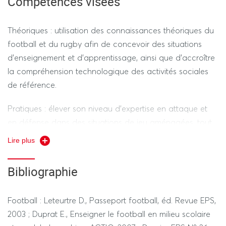
Compétences visées
Contrôle Continu
-
Théoriques : utilisation des connaissances théoriques du
football et du rugby afin de concevoir des situations
PRATIQUE 50%
d’enseignement et d’apprentissage, ainsi que d’accroître
THEORIE 50%
la compréhension technologique des activités sociales
de référence.
Durée de l’ensemble des épreuves avec tiers temps 30
mn
Pratiques : élever son niveau d’expertise en attaque et
en défense dans des situations de jeu aménagées, tout
en maîtrisant ses émotions. Ajuster ses coordinations
Lire plus
motrices à différentes configurations de jeu.
---------------- SESSION 2 ----------------
Bibliographie
REGIME STANDARD / DEROGATOIRE
Football : Leteurtre D., Passeport football, éd. Revue EPS,
PRATIQUE 50%
2003 ; Duprat E., Enseigner le football en milieu scolaire
THEORIE 50%