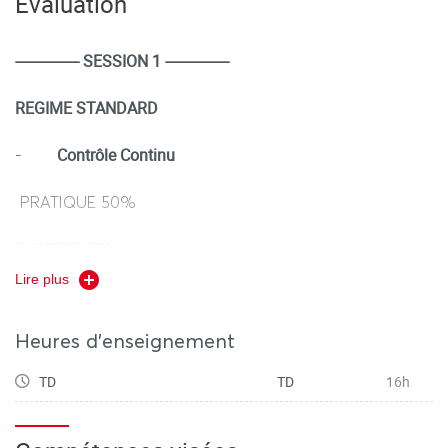
Évaluation
---------------- SESSION 1 ----------------
REGIME STANDARD
Contrôle Continu
-
PRATIQUE 50%
THEORIE 50%
Lire plus
Durée de l’ensemble des épreuves avec tiers temps 30
mn
Heures d'enseignement
TD
TD
16h
REGIME DEROGATOIRE
(selon le calendrier des épreuves
dérogatoires)