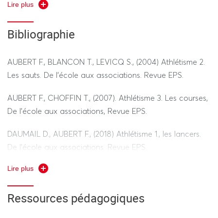
Lire plus
d’une difficulté ;
Bibliographie
- Mettre en relation l’observation motrice avec les
principes techniques, biomécaniques et énergétiques
afin de proposer des ajustements pertinents pour soi-
AUBERT F., BLANCON T., LEVICQ S., (2004) Athlétisme 2.
même ou pour autrui ;
Les sauts. De l’école aux associations. Revue EPS.
- Appliquer les règles des activités pour sécuriser et
AUBERT F., CHOFFIN T., (2007). Athlétisme 3. Les courses,
organiser la pratique de manière autonome ;
De l’école aux associations, Revue EPS.
- Elaborer des situations d’apprentissage adaptées
DAUMAIL D., AUBERT F., (2018) Athlétisme 1., les lancers.
à différents publics.
De l’école aux associations. Revue EPS.
Lire plus
KELLER J. (2023) ATHLÉTISME - Les Fondamentaux et les
Courses. Broche
Ressources pédagogiques
KELLER J. (2024) ATHLÉTISME - Les sauts et les lancers.