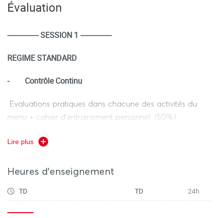
Évaluation
une posture d’intervenant, capable de concevoir et
d’accompagner des situations d’apprentissage adaptées
---------------- SESSION 1 ----------------
à différents publics.
REGIME STANDARD
-
Contrôle Continu
Evaluations pratiques dans chacune des activités du
menu + cahier d’entrainement personnel (50%)
DST (50%), en fin de TD Durée de l’ épreuves hors
Lire plus
tiers temps 1h30
Heures d'enseignement
TD
TD
24h
REGIME DEROGATOIRE