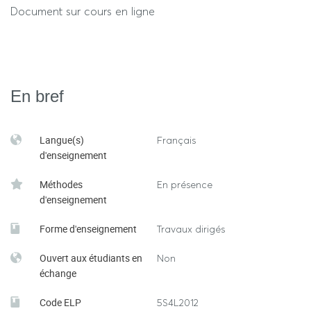
Broche
Document sur cours en ligne
PAULY O. (2002) ATHLETISME – Les erreurs à éviter ,
Revue EPS
PIASENTA J., (1988) L’éducation athlétique. Insep
En bref
publications.
PRADET M., HUBICHE JL., (2017) Comprendre l’athlétisme.
Langue(s)
Français
Sa pratique, son enseignement Insep publications (réed.).
d'enseignement
Méthodes
En présence
Revue AEFA
d'enseignement
Forme d'enseignement
Travaux dirigés
Ouvert aux étudiants en
Non
échange
Code ELP
5S4L2012