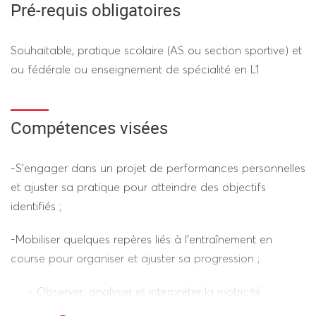
Contrôle Continu
(selon le calendrier des épreuves
-
Pré-requis obligatoires
dérogatoires)
Souhaitable, pratique scolaire (AS ou section sportive) et
Evaluations pratiques dans chacune des activités du
ou fédérale ou enseignement de spécialité en L1
menu + cahier d’entrainement personnel (50%)
DST (50%), en fin de TD Durée de l’ épreuves hors
Compétences visées
tiers temps 1h30
-S’engager dans un projet de performances personnelles
et ajuster sa pratique pour atteindre des objectifs
---------------- SESSION 2 ----------------
identifiés ;
REGIME STANDARD / REGIME DEROGATOIRE
-Mobiliser quelques repères liés à l’entraînement en
course pour organiser et ajuster sa progression ;
Une évaluation pratique dans chacune des activités du
menu (50%)
- Observer, analyser et interpréter la motricité
athlétique pour identifier les causes d’une réussite ou
DST (50%) Durée de l’ épreuves hors tiers temps 45 mn