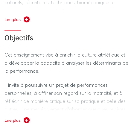
culturels, sécuritaires, techniques, biomécaniques et
énergétiques, au-delà des bases abordées en L1.
Quelques repères relatifs à l’entraînement en course sont
Lire plus
également présentés. Les dimensions didactiques et
pédagogiques des activités athlétiques sont
Objectifs
approfondies
Cet enseignement vise à enrichir la culture athlétique et
à développer la capacité à analyser les déterminants de
la performance.
Il invite à poursuivre un projet de performances
personnelles, à affiner son regard sur la motricité, et à
réfléchir de manière critique sur sa pratique et celle des
autres. Il permet également d’aborder quelques repères
liés à l’entraînement en course.
Lire plus
Il encourage également à expérimenter progressivement