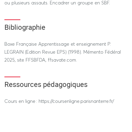
ou plusieurs assauts. Encadrer un groupe en SBF.
Évaluation en pratique (50% de la note) : réaliser un ou
plusieurs assauts de 3x2min. Arbitrer, juger. Durée de
l’épreuve hors tiers temps : 1h
Bibliographie
Évaluation théorique (50% de la note) : Devoir de
l’épreuve écrite hors tiers temps 1h
Boxe Française Apprentissage et enseignement P.
LEGRAIN (Edition Revue EPS) (1998). Mémento Fédéral
2025, site FFSBFDA, ffsavate.com.
---------------- SESSION 2 ----------------
Ressources pédagogiques
REGIME STANDARD / DEROGATOIRE
Évaluation en pratique (50% de la note) : réaliser un ou
Cours en ligne : https://coursenligne.parisnanterre.fr/
plusieurs assauts de 3x2min. Arbitrer, juger. Durée de
l’épreuve hors tiers temps : 1h
Évaluation théorique (50% de la note) : Devoir de