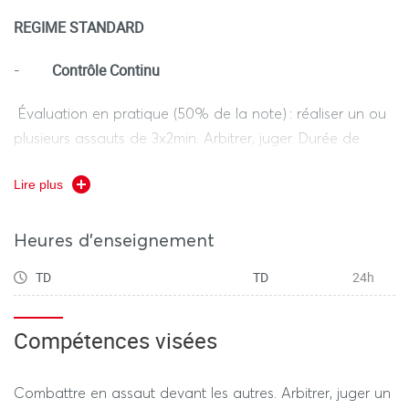
REGIME STANDARD
Contrôle Continu
-
Évaluation en pratique (50% de la note) : réaliser un ou
plusieurs assauts de 3x2min. Arbitrer, juger. Durée de
l’épreuve hors tiers temps : 1h
Lire plus
Évaluation théorique (50% de la note) : Devoir de
l’épreuve écrite hors tiers temps 1h
Heures d'enseignement
TD
TD
24h
REGIME DEROGATOIRE
Compétences visées
Evaluation Continu
(selon le calendrier des épreuves
·
dérogatoires)
Combattre en assaut devant les autres. Arbitrer, juger un