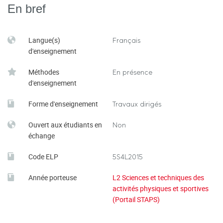
En bref
l’épreuve écrite hors tiers temps 1h
Langue(s)
Français
d'enseignement
Méthodes
En présence
d'enseignement
Forme d'enseignement
Travaux dirigés
Ouvert aux étudiants en
Non
échange
Code ELP
5S4L2015
Année porteuse
L2 Sciences et techniques des
activités physiques et sportives
(Portail STAPS)