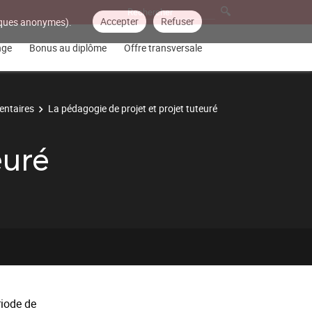
Accepter
Refuser
tiques anonymes).
nge
Bonus au diplôme
Offre transversale
ntaires
La pédagogie de projet et projet tuteuré
euré
riode de