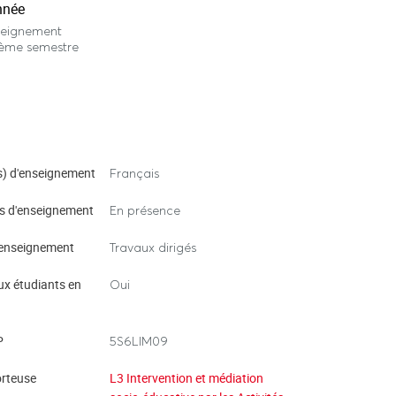
nnée
seignement
ième semestre
) d'enseignement
Français
s d'enseignement
En présence
enseignement
Travaux dirigés
ux étudiants en
Oui
P
5S6LIM09
rteuse
L3 Intervention et médiation