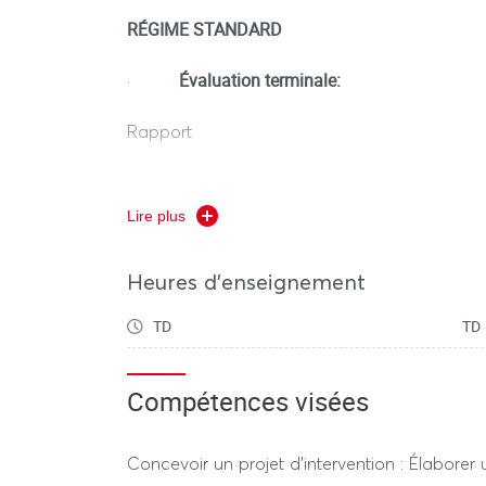
RÉGIME STANDARD
Évaluation terminale:
·
Rapport
Lire plus
RÉGIME DÉROGATOIRE
Heures d'enseignement
Contrôle Terminal:
-
TD
TD
Rapport
Compétences visées
Concevoir un projet d’intervention : Élaborer