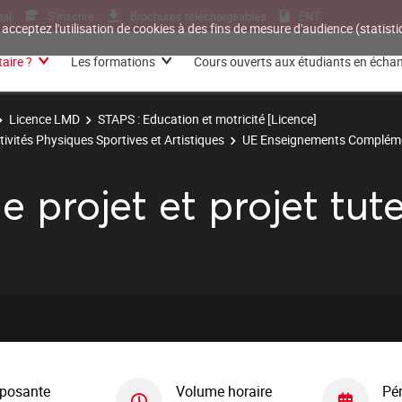
nal
S'inscrire
Brochures téléchargeables
ENT
 acceptez l'utilisation de cookies à des fins de mesure d'audience (statis
aire ?
Les formations
Cours ouverts aux étudiants en écha
Licence LMD
STAPS : Education et motricité [Licence]
tivités Physiques Sportives et Artistiques
UE Enseignements Compléme
 projet et projet tut
posante
Volume horaire
Pé