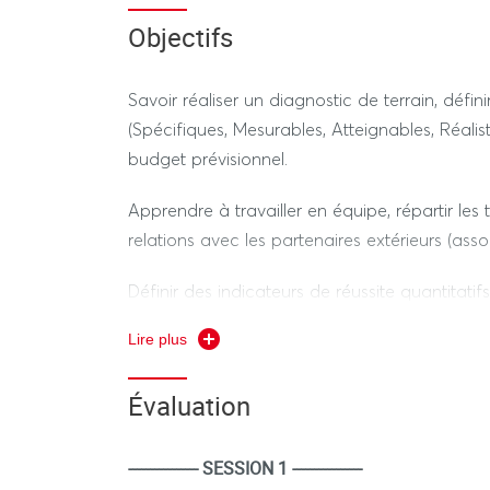
accompagnés par un tuteur pour passer de l'i
Objectifs
opérationnelle.
Savoir réaliser un diagnostic de terrain, défi
(Spécifiques, Mesurables, Atteignables, Réalis
budget prévisionnel.
Apprendre à travailler en équipe, répartir les
relations avec les partenaires extérieurs (assoc
Définir des indicateurs de réussite quantitatif
portée sociale de l'action.
Lire plus
Évaluation
---------------- SESSION 1 ----------------