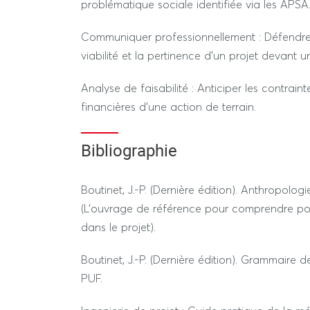
---------------- SESSION 2 ----------------
problématique sociale identifiée via les APSA
RÉGIME STANDARD / DÉROGATOIRE
Communiquer professionnellement : Défendre 
viabilité et la pertinence d'un projet devant u
Rapport
Analyse de faisabilité : Anticiper les contrainte
financières d'une action de terrain.
Bibliographie
Boutinet, J.-P. (Dernière édition). Anthropologie
(L'ouvrage de référence pour comprendre pour
dans le projet).
Boutinet, J.-P. (Dernière édition). Grammaire d
PUF.