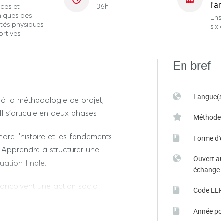
l'a
ces et
36h
niques des
En
ités physiques
six
ortives
En bref
Langue(s
 à la méthodologie de projet,
l s'articule en deux phases :
Méthode
dre l'histoire et les fondements
Forme d'
. Apprendre à structurer une
Ouvert a
uation finale.
échange
s conçoivent une action socio-
Code EL
ifié (ex: sport-santé en quartier
Année po
en milieu carcéral). Ils sont