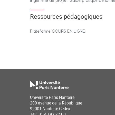
Ingenierie de projet : Guide pratique de la m
secteur social. (Ed. Dunod).
Ressources pédagogiques
Plateforme COURS EN LIGNE
Université Paris Nanterre
200 avenue de la République
92001 Nanterre Cedex
Tel : 01 40 97 72 00