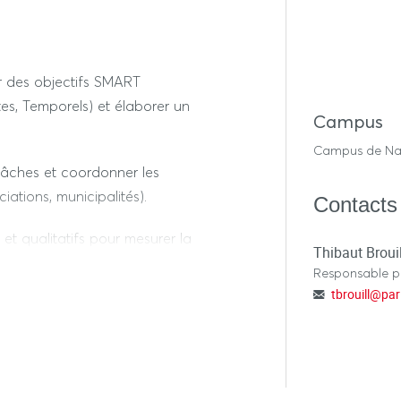
dée à la fiche-projet
nir des objectifs SMART
tes, Temporels) et élaborer un
Campus
Campus de Na
 tâches et coordonner les
iations, municipalités).
Contacts
s et qualitatifs pour mesurer la
Thibaut Brouil
Responsable 
tbrouill
@
par