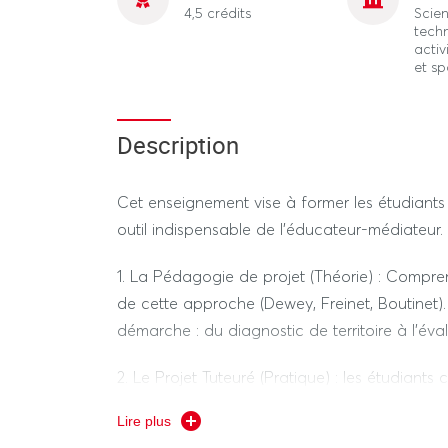
4,5 crédits
Scien
tech
activ
et sp
Description
Cet enseignement vise à former les étudiants
outil indispensable de l'éducateur-médiateur. I
1. La Pédagogie de projet (Théorie) : Compren
de cette approche (Dewey, Freinet, Boutinet)
démarche : du diagnostic de territoire à l'éval
2. Le Projet Tuteuré (Pratique) : les étudiant
sportive concrète répondant à un besoin ident
Lire plus
prioritaire, insertion par l'escalade, médiation 