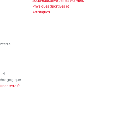
socio-éducative par les Activités
Physiques Sportives et
Artistiques
nterre
let
pédagogique
isnanterre.fr