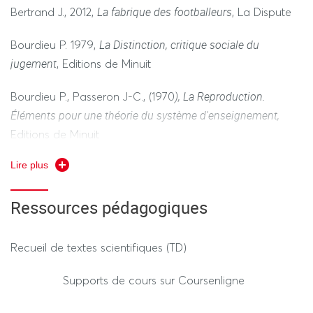
La fabrique des footballeurs
Bertrand J., 2012,
, La Dispute
La Distinction, critique sociale du
Bourdieu P. 1979,
jugement
, Editions de Minuit
), La Reproduction.
Bourdieu P., Passeron J-C., (1970
Éléments pour une théorie du système d'enseignement,
Editions de Minuit
Lire plus
Sports, école et société : la
Davisse A., Louveau C. (1998),
différence des sexes, féminin, masculin et activités
Ressources pédagogiques
physiques
, Paris,
L’Harmattan.
Recueil de textes scientifiques (TD)
Duru-Bellat M., Farges G., Van Zanten A., (2022),
Supports de cours sur Coursenligne
Sociologie de l’école
, Armand Colin.