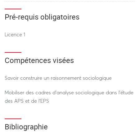
REGIME DEROGATOIRE
Contrôle Terminal
-
(semaine d’examens)
Pré-requis obligatoires
Devoir sur table. Durée 2h (hors tiers temps)
Licence 1
---------------- SESSION 2 ----------------
REGIME STANDARD / DEROGATOIRE
Compétences visées
Devoir sur table. Durée 1H30 (hors tiers temps)
Savoir construire un raisonnement sociologique
Mobiliser des cadres d’analyse sociologique dans l’étude
des APS et de l’EPS
Bibliographie