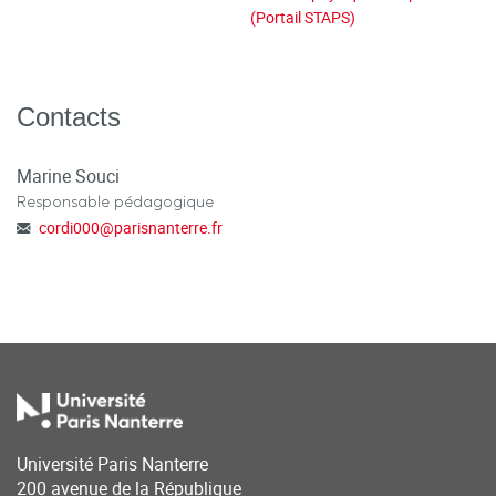
(Portail STAPS)
Contacts
Marine Souci
Responsable pédagogique
cordi000
@
parisnanterre.fr
Université Paris Nanterre
200 avenue de la République