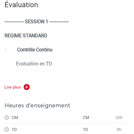
Évaluation
---------------- SESSION 1 ----------------
REGIME STANDARD
Contrôle Continu
-
Evaluation en TD
·
DST Durée 1h30 (hors tiers temps)
Lire plus
Evaluation terminale
·
(semaine d’examens)
Heures d'enseignement
DST . Durée 2h (hors tiers temps)
CM
CM
20h
TD
TD
9h