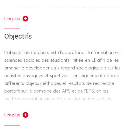
- Le processus de socialisation et ses déclinaisons
dans le domaine sportif
Lire plus
- La différenciation sociale des APS et ses
Objectifs
évolutions
- La dimension genrée des pratiques physiques et
L’objectif de ce cours est d’approfondir la formation en
sportives
sciences sociales des étudiants, initiée en L1, afin de les
amener à développer un « regard sociologique » sur les
- Les inégalités à l’école et en EPS
activités physiques et sportives. L’enseignement aborde
différents objets, méthodes et résultats de recherche
L’appropriation des thèmes abordés en CM sera
portant sur le domaine des APS et de l’EPS, en les
poursuivie lors des TD, par l’analyse et la discussion de
mettant en relation avec les questionnements et les
textes scientifiques portant sur différents objets de la
cadres d’analyse de la sociologie générale (socialisation,
sociologie des APS et de l’EPS.
inégalités sociales et scolaires, genre…).
Lire plus