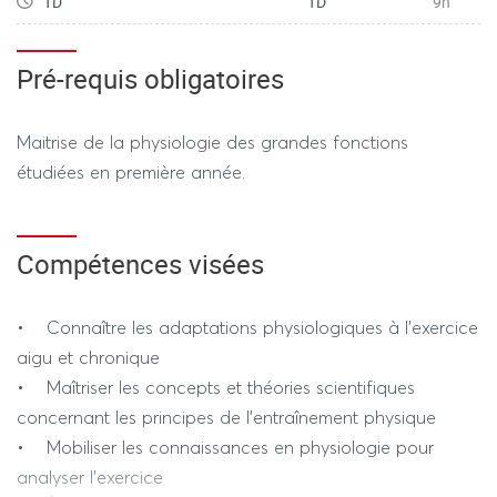
TD
TD
9h
REGIME DEROGATOIRE
· Contrôle Terminal
(semaine d’examens)
Pré-requis obligatoires
QCM sur l’ensemble des contenus d’enseignement, 100
% de la note finale de l’EC. Durée 1h30 (hors tiers temps)
Maitrise de la physiologie des grandes fonctions
étudiées en première année.
---------------- SESSION 2 ----------------
Compétences visées
REGIME STANDARD / DEROGATOIRE
• Connaître les adaptations physiologiques à l’exercice
QCM sur l’ensemble des contenus d’enseignement, 100
aigu et chronique
% de la note finale de l’EC. Durée 1h30 (hors tiers temps)
• Maîtriser les concepts et théories scientifiques
concernant les principes de l’entraînement physique
• Mobiliser les connaissances en physiologie pour
analyser l’exercice