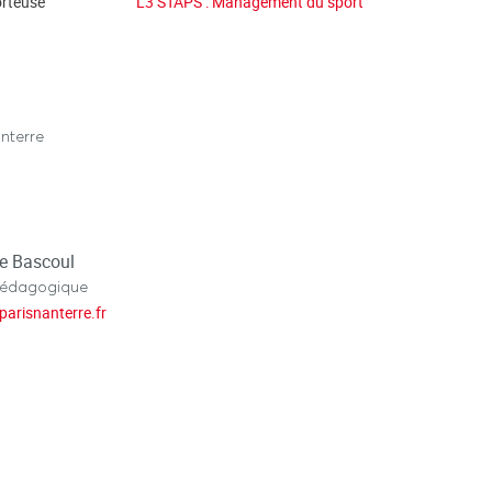
rteuse
L3 STAPS : Management du sport
nterre
ne Bascoul
pédagogique
parisnanterre.fr