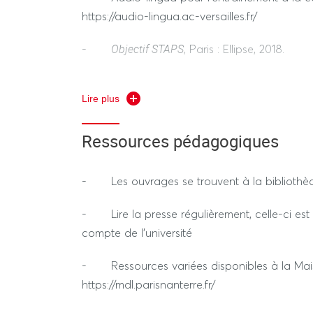
https://audio-lingua.ac-versailles.fr/
Objectif STAPS
-
, Paris : Ellipse, 2018.
Understanding Sports
- SPITTAL, Robin M.
Lire plus
L’anglais par le sport
- SALOMEZ, David.
. 
Ressources pédagogiques
English for Economics an
- OFFERLE, B.
- Oxford Dictionary for Business.
- Les ouvrages se trouvent à la bibliothè
Encyclopedia for Sport M
- PEDERSEN, P.
- Lire la presse régulièrement, celle-ci est 
compte de l’université
- Ressources variées disponibles à la Mais
https://mdl.parisnanterre.fr/