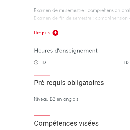
Examen de mi semestre : compréhension ora
Examen de fin de semestre : compréhension é
+ 30%)
Lire plus
Investissement, participation et travaux de cl
Heures d'enseignement
RÉGIME DÉROGATOIRE:
TD
TD
Contrôle Terminal
(selon le calendrier des 
Pré-requis obligatoires
Examen de fin de semestre uniquement : comp
écrite
Niveau B2 en anglais
---------------- SESSION 2 ----------------
Compétences visées