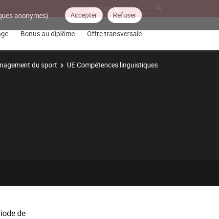
Accepter
Refuser
tiques anonymes).
nge
Bonus au diplôme
Offre transversale
nagement du sport
UE Compétences linguistiques
riode de