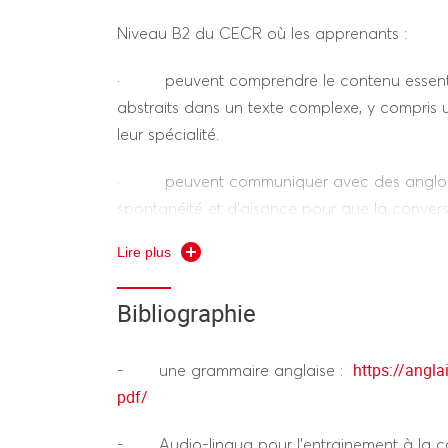
RÉGIME STANDARD / DÉROGATOIRE
Niveau B2 du CECR où les apprenants :
Compréhension et/ou expression écrite
· peuvent comprendre le contenu essentie
Durée 1h
abstraits dans un texte complexe, y compris 
leur spécialité.
· peuvent communiquer avec des anglop
spontanéité et d'aisance pour que la conversa
Lire plus
· peuvent s'exprimer de façon claire et dét
sujets et émettre un avis sur un sujet d’actua
Bibliographie
les inconvénients de différentes options.
https://angla
- une grammaire anglaise :
pdf/
- Audio-lingua pour l’entrainement à la c