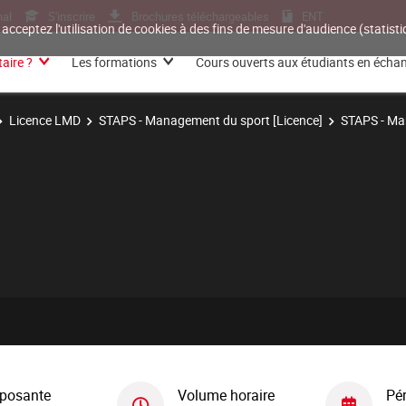
nal
S'inscrire
Brochures téléchargeables
ENT
 acceptez l'utilisation de cookies à des fins de mesure d'audience (statis
aire ?
Les formations
Cours ouverts aux étudiants en écha
Licence LMD
STAPS - Management du sport [Licence]
STAPS - Ma
posante
Volume horaire
Pé