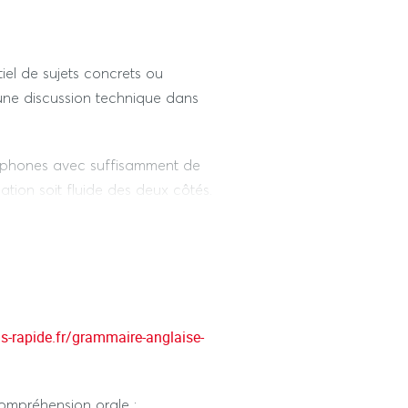
l de sujets concrets ou
une discussion technique dans
hones avec suffisamment de
tion soit fluide des deux côtés.
aillée sur un vaste éventail de
lité en exposant les avantages et
is-rapide.fr/grammaire-anglaise-
ompréhension orale :