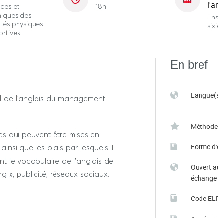
l'a
ces et
18h
niques des
En
ités physiques
six
ortives
En bref
Langue(s
il de l’anglais du management
Méthode
ies qui peuvent être mises en
Forme d'
insi que les biais par lesquels il
nt le vocabulaire de l’anglais de
Ouvert a
ng », publicité, réseaux sociaux.
échange
Code EL