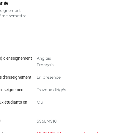
nnée
seignement
ième semestre
) d'enseignement
Anglais
Français
s d'enseignement
En présence
enseignement
Travaux dirigés
ux étudiants en
Oui
P
5S6LMS10