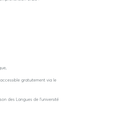
 English
. Rennes: PUR, 1997.
En ligne, Amazon, 2023.
d Management
. Ellipses, 2007.
que,
anagement
, EE, 2014.
accessible gratuitement via le
on des Langues de l’université