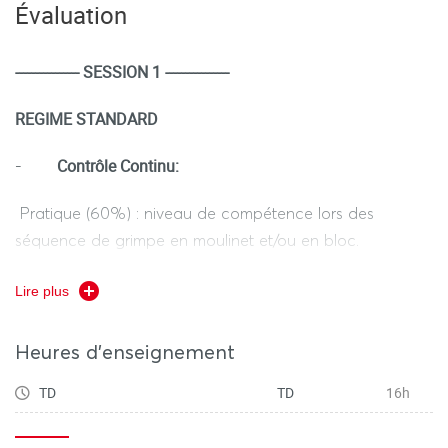
Évaluation
apprentissage liées à des conduites typiques d’élèves : la
grimpe en moulinette et/ou bloc.
---------------- SESSION 1 ----------------
REGIME STANDARD
Contrôle Continu:
-
Pratique (60%) : niveau de compétence lors des
séquence de grimpe en moulinet et/ou en bloc.
Théorie (40%) : DST (30 minutes)
Lire plus
1h15 au total hors tiers temps (pratique + théorie)
Heures d'enseignement
TD
TD
16h
REGIME DEROGATOIRE