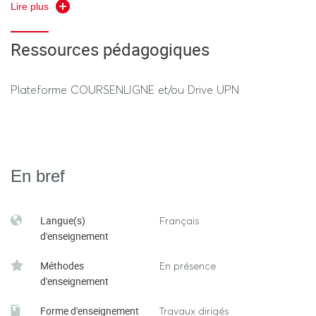
Lire plus
Théorie (40%) : DST (30 minutes)
Neulet, Legrand, Dossier Revue numérique EPS escalade-
Ressources pédagogiques
du-débutant-au-débrouillé », 2016
1h15 au total hors tiers temps (pratique + théorie)
Greco, Louvet, Maik, Vigouroux. "Une méthodologie de
Plateforme COURSENLIGNE et/ou Drive UPN
l'analyse de la motricité en escalade" Revue EPS Nov-
déc 2016
En bref
Langue(s)
Français
d'enseignement
Méthodes
En présence
d'enseignement
Forme d'enseignement
Travaux dirigés