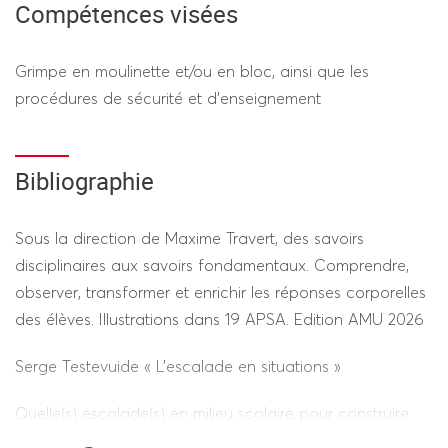
Compétences visées
Contrôle Continu
(selon le calendrier des épreuves
-
dérogatoires)
Grimpe en moulinette et/ou en bloc, ainsi que les
procédures de sécurité et d’enseignement
Pratique (60%) : niveau de compétence lors des
séquence de grimpe en moulinet et/ou en bloc.
Théorie (40%) : DST (30 minutes)
Bibliographie
1h15 au total hors tiers temps (pratique + théorie)
Sous la direction de Maxime Travert, des savoirs
disciplinaires aux savoirs fondamentaux. Comprendre,
observer, transformer et enrichir les réponses corporelles
---------------- SESSION 2 ----------------
des élèves. Illustrations dans 19 APSA. Edition AMU 2026
REGIME STANDARD / DEROGATOIRE
Serge Testevuide « L’escalade en situations »
Pratique (60%) : niveau de compétence lors des
Quelle(s) escalade(s) en milieu scolaire pour construire
séquence de grimpe en moulinet et/ou en bloc.
une CP2 ? » Régionale AE-EPS de Paris - Île-de-France.