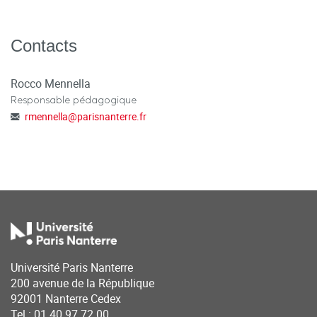
Contacts
Rocco Mennella
Responsable pédagogique
rmennella
@
parisnanterre.fr
Université Paris Nanterre
200 avenue de la République
92001 Nanterre Cedex
Tel : 01 40 97 72 00