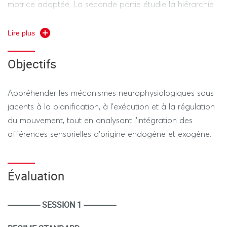
motrice adaptée. La seconde partie étudie la hiérarchie
du système moteur, de la neurophysiologie des réflexes
et des automatismes médullaires jusqu'au contrôle de la
Lire plus
motricité volontaire par le cortex, le cervelet et les
ganglions de la base. En s’appuyant davantage sur des
Objectifs
travaux dirigés illustratifs, cet enseignement propose une
approche qui considère le mouvement, et plus
Appréhender les mécanismes neurophysiologiques sous-
particulièrement le geste sportif, comme le produit d'une
jacents à la planification, à l’exécution et à la régulation
interaction dynamique et permanente entre l'organisme
du mouvement, tout en analysant l’intégration des
et son environnement
afférences sensorielles d’origine endogène et exogène.
Évaluation
---------------- SESSION 1 ----------------