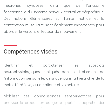
(neurones, synapses) ainsi que de l'anatomie
Devoir sur table. Durée 1h30 (hors tiers temps) (100%)
fonctionnelle du système nerveux central et périphérique.
---------------- SESSION 2 ----------------
Des notions élémentaires sur l'unité motrice et la
contraction musculaire sont également importantes pour
REGIME STANDARD / DEROGATOIRE
aborder le versant effecteur du mouvement.
Devoir sur table. Durée 1h 30(hors tiers temps) 100%
Compétences visées
Identifier et caractériser les substrats
neurophysiologiques impliqués dans le traitement de
l’information sensorielle, ainsi que dans la hiérarchie de la
motricité réflexe, automatique et volontaire.
Mobiliser ces connaissances sensorimotrices pour
analyser la production du geste sportif et appréhender