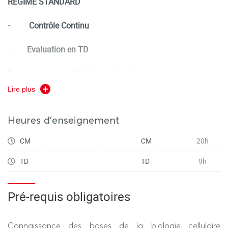
REGIME STANDARD
Contrôle Continu
-
Evaluation en TD
·
Devoir sur table (25%) Durée 1h30 (hors tiers temps)
Lire plus
Devoir à rendre (5%)
Heures d'enseignement
Evaluation terminale
·
(semaine d’examens)
CM
CM
20h
Devoir sur table. Durée 1h30 (hors tiers temps) (70%)
TD
TD
9h
REGIME DEROGATOIRE
Pré-requis obligatoires
Contrôle Terminal
-
(semaine d’examens)
Connaissance des bases de la biologie cellulaire