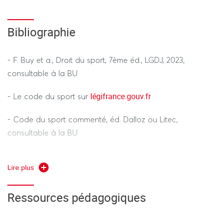
Devoir sur table. Durée 1h30 (hors tiers temps)
Bibliographie
- F. Buy et a., Droit du sport, 7ème éd., LGDJ, 2023,
consultable à la BU
légifrance.gouv.fr
- Le code du sport sur
- Code du sport commenté, éd. Dalloz ou Litec,
consultable à la BU
- Jurisport/Revue juridique et économique du sport,
Lire plus
périodique consultable à la BU et en ligne
Ressources pédagogiques