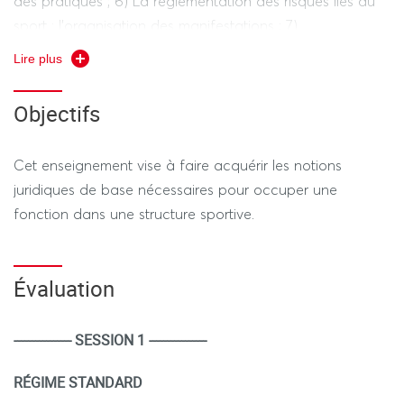
des pratiques ; 6) La réglementation des risques liés au
sport : l’organisation des manifestations ; 7)
Responsabilités et assurances en matière sportive ; 8) Le
Lire plus
régime disciplinaire sportif.
Objectifs
Cet enseignement vise à faire acquérir les notions
juridiques de base nécessaires pour occuper une
fonction dans une structure sportive.
Évaluation
---------------- SESSION 1 ----------------
RÉGIME STANDARD