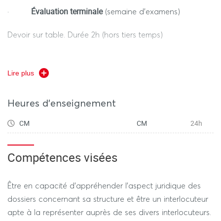
Évaluation terminale
·
(semaine d’examens)
Devoir sur table. Durée 2h (hors tiers temps)
Lire plus
RÉGIME DÉROGATOIRE
Heures d'enseignement
Contrôle Terminal
-
(semaine d’examens)
CM
CM
24h
Devoir sur table. Durée 1h30 (hors tiers temps)
Compétences visées
Être en capacité d’appréhender l’aspect juridique des
---------------- SESSION 2 ----------------
dossiers concernant sa structure et être un interlocuteur
apte à la représenter auprès de ses divers interlocuteurs.
RÉGIME STANDARD / DÉROGATOIRE