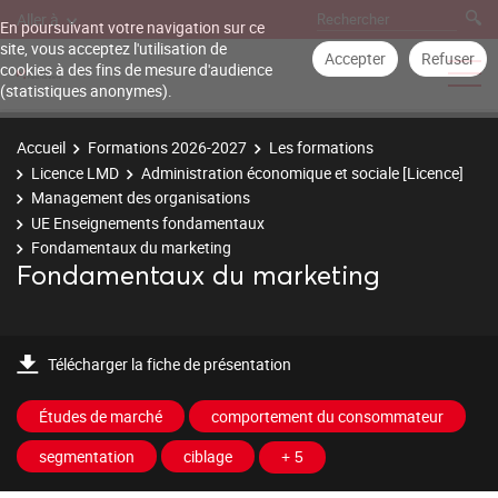
Aller à
En poursuivant votre navigation sur ce
site, vous acceptez l'utilisation de
Accepter
Refuser
cookies à des fins de mesure d'audience
(statistiques anonymes).
Accueil
Formations 2026-2027
Les formations
Licence LMD
Administration économique et sociale [Licence]
Management des organisations
UE Enseignements fondamentaux
Fondamentaux du marketing
Fondamentaux du marketing
Télécharger la fiche de présentation
Études de marché
comportement du consommateur
segmentation
ciblage
+ 5