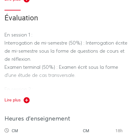
Contrôle : Vérifier la cohérence globale et mesurer
l'atteinte des objectifs (KPIs et feedbacks).
Évaluation
En session 1 :
Interrogation de mi-semestre (50%) : Interrogation écrite
de mi-semestre sous la forme de questions de cours et
de réflexion.
Examen terminal (50%) : Examen écrit sous la forme
d’une étude de cas transversale.
En session 2 :
Examen écrit sous la forme d’une étude de cas
Lire plus
transversale.
Heures d'enseignement
CM
CM
18h