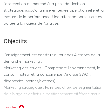
l'observation du marché à la prise de décision
stratégique, jusqu'à la mise en œuvre opérationnelle et la
mesure de la performance. Une attention particulière est
portée à la rigueur de l'analyse.
Objectifs
L'enseignement est construit autour des 4 étapes de la
démarche marketing :
Marketing des études : Comprendre l'environnement, le
consommateur et la concurrence (Analyse SWOT,
diagnostics internes/externes).
Marketing stratégique : Faire des choix de segmentation,
de ciblage et définir un positionnement différenciateur.
Marketing opérationnel : Traduire la stratégie en actions
concrètes via le Marketing Mix (4P + Expérientiel).
Lire plus