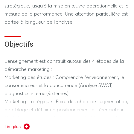
stratégique, jusqu'à la mise en œuvre opérationnelle et la
mesure de la performance. Une attention particulière est
portée à la rigueur de l'analyse.
Objectifs
L'enseignement est construit autour des 4 étapes de la
démarche marketing :
Marketing des études : Comprendre l'environnement, le
consommateur et la concurrence (Analyse SWOT,
diagnostics internes/externes).
Marketing stratégique : Faire des choix de segmentation,
de ciblage et définir un positionnement différenciateur.
Marketing opérationnel : Traduire la stratégie en actions
concrètes via le Marketing Mix (4P + Expérientiel).
Lire plus
Contrôle : Vérifier la cohérence globale et mesurer