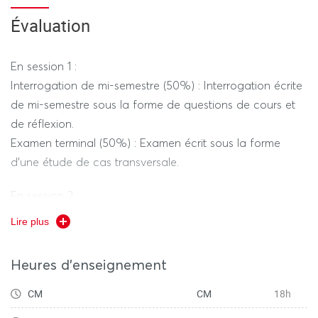
l'atteinte des objectifs (KPIs et feedbacks).
Évaluation
En session 1 :
Interrogation de mi-semestre (50%) : Interrogation écrite
de mi-semestre sous la forme de questions de cours et
de réflexion.
Examen terminal (50%) : Examen écrit sous la forme
d’une étude de cas transversale.
En session 2 :
Examen écrit sous la forme d’une étude de cas
Lire plus
transversale.
Heures d'enseignement
CM
CM
18h