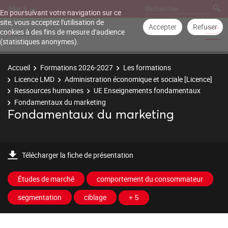
Aller à
En poursuivant votre navigation sur ce
site, vous acceptez l'utilisation de
Accepter
Refuser
cookies à des fins de mesure d'audience
(statistiques anonymes).
Accueil
Formations 2026-2027
Les formations
Licence LMD
Administration économique et sociale [Licence]
Ressources humaines
UE Enseignements fondamentaux
Fondamentaux du marketing
Fondamentaux du marketing
Télécharger la fiche de présentation
Études de marché
comportement du consommateur
segmentation
ciblage
+ 5