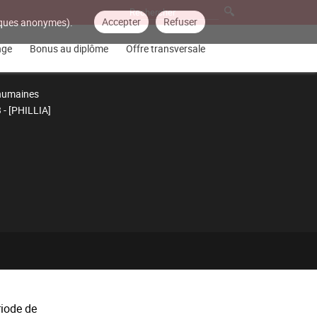
Accepter
Refuser
tiques anonymes).
nge
Bonus au diplôme
Offre transversale
 humaines
 - [PHILLIA]
riode de