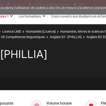
nal
S'inscrire
Brochures téléchargeables
ENT
 acceptez l'utilisation de cookies à des fins de mesure d'audience (statis
aire ?
Les formations
Cours ouverts aux étudiants en écha
Licence LMD
Humanités [Licence]
Humanités, lettres et sciences
UE Compétences linguistiques
Anglais S3 - [PHILLIA]
Anglais B2 S3
 [PHILLIA]
posante
Volume horaire
Pé