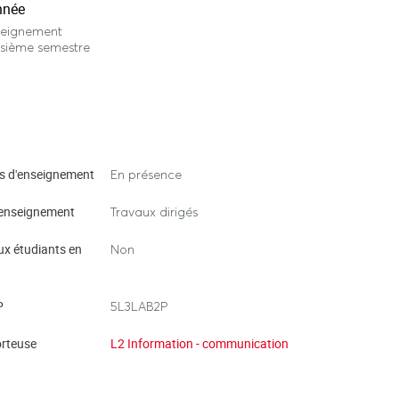
nnée
seignement
isième semestre
s d'enseignement
En présence
enseignement
Travaux dirigés
ux étudiants en
Non
P
5L3LAB2P
rteuse
L2 Information - communication