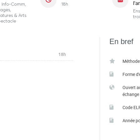
l'a
o, Info-Comm,
18h
ages,
En
ratures & Arts
tro
pectacle
En bref
18h
Méthode
Forme d'
Ouvert a
échange
Code EL
Année po