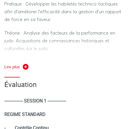
Pratique : Développer les habiletés technico-tactiques
afin d’améliorer l’efficacité dans la gestion d’un rapport
de force en sa faveur.
Théorie : Analyse des facteurs de la performance en
judo. Acquisitions de connaissances historiques et
culturelles sur le judo.
Acquisitions de méthodes et de connaissances
Lire plus
permettant de mettre en œuvre une intervention
pédagogique en judo.
Évaluation
---------------- SESSION 1 ----------------
REGIME STANDARD
-
Contrôle Continu