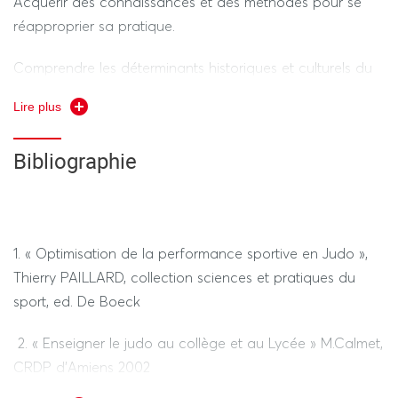
Acquérir des connaissances et des méthodes pour se
réapproprier sa pratique.
Théorique : Contrôle de connaissances, interventions
pédagogiques (50%) - Durée de l’ épreuves hors tiers
Comprendre les déterminants historiques et culturels du
temps 1h
judo, ainsi que ses évolutions et ses différentes formes
Lire plus
de pratique.
Bibliographie
Concevoir, construire et animer une séance de judo
---------------- SESSION 2 ----------------
REGIME STANDARD / REGIME DEROGATOIRE
Idem session 1
1. « Optimisation de la performance sportive en Judo »,
Thierry PAILLARD, collection sciences et pratiques du
sport, ed. De Boeck
2. « Enseigner le judo au collège et au Lycée » M.Calmet,
CRDP d'Amiens 2002