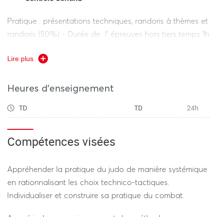
Pratique : présentations techniques, randoris à thèmes et
randoris (50%) - Durée de l’ épreuves hors tiers temps 1h
Théorique : Contrôle de connaissances, interventions
Lire plus
pédagogiques (50%) - Durée de l’ épreuves hors tiers
temps 1h
Heures d'enseignement
TD
TD
24h
REGIME DEROGATOIRE
Compétences visées
Contrôle Continu
(selon le calendrier des épreuves
-
dérogatoires)
Appréhender la pratique du judo de manière systémique
en rationnalisant les choix technico-tactiques.
Pratique : présentations techniques, randoris à thèmes
Individualiser et construire sa pratique du combat.
et randoris (50%) - Durée de l’ épreuves hors tiers temps
1h