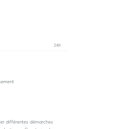
s épreuves dérogatoires)
24h
ssement
er différentes démarches
 2h max