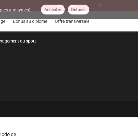
Accepter
Refuser
tiques anonymes).
nge
Bonus au diplôme
Offre transversale
nagement du sport
riode de