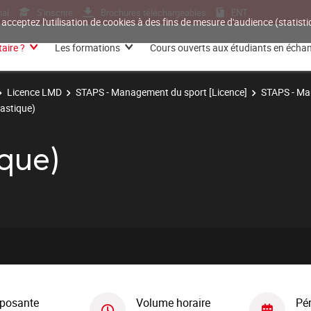
nal
S'inscrire
Brochures téléchargeables
ENT
 acceptez l'utilisation de cookies à des fins de mesure d'audience (statis
aire ?
Les formations
Cours ouverts aux étudiants en écha
Licence LMD
STAPS - Management du sport [Licence]
STAPS - Ma
stique)
que)
posante
Volume horaire
Pé