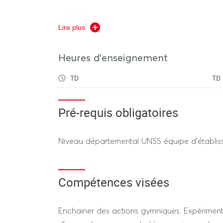
60% Pratique : enchaînement au sol.
Lire plus
REGIME DEROGATOIRE
(selon le calendrier de
Heures d'enseignement
Evaluation lors d'un TD
TD
TD
40% théorie : DST
60% Pratique : enchaînement au sol.
Pré-requis obligatoires
Durée 3h max
Niveau départemental UNSS équipe d’établi
---------------- SESSION 2 ----------------
REGIME STANDARD / DEROGATOIRE
Compétences visées
40% théorie. DST. Durée 1h max
Enchainer des actions gymniques. Expériment
60% Pratique : enchaînement au sol.. Durée