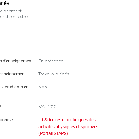
nnée
seignement
cond semestre
s d'enseignement
En présence
enseignement
Travaux dirigés
ux étudiants en
Non
P
5S2L1010
rteuse
L1 Sciences et techniques des
activités physiques et sportives
(Portail STAPS)