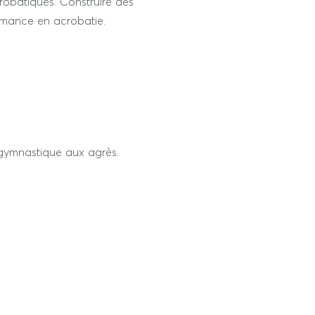
robatiques. Construire des
rmance en acrobatie.
gymnastique aux agrès.