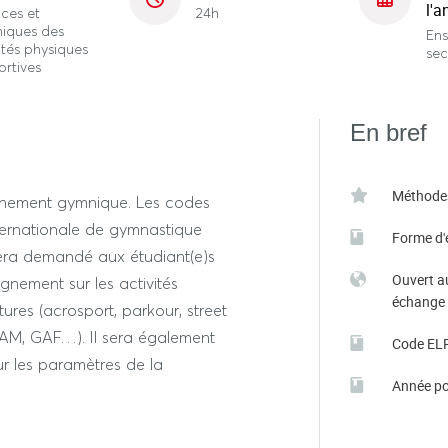
l'a
ces et
24h
niques des
En
ités physiques
se
ortives
En bref
Méthode
haînement gymnique. Les codes
ternationale de gymnastique
Forme d'
era demandé aux étudiant(e)s
Ouvert a
gnement sur les activités
échange
res (acrosport, parkour, street
GAM, GAF…). Il sera également
Code EL
r les paramètres de la
Année po