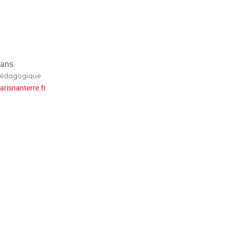
eans
pédagogique
arisnanterre.fr