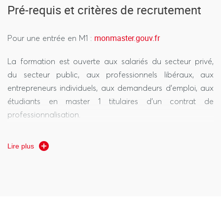
Pré-requis et critères de recrutement
L’accès par Etudes en France est également possible
pour les étudiants étrangers.
monmaster.gouv.fr
Pour une entrée en M1 :
Les candidats présélectionnés pourront être reçus en
entretien.
La formation est ouverte aux salariés du secteur privé,
du secteur public, aux professionnels libéraux, aux
entrepreneurs individuels, aux demandeurs d’emploi, aux
étudiants en master 1 titulaires d’un contrat de
professionnalisation.
Des résultats satisfaisants, en Licence et en Master 1,
Lire plus
dans les matières de droit des affaires sont requis.
En cas de VAE ou VAPP, est requise une expérience
sérieuse de gestion juridique au sein d’une organisation,
d’une entreprise, d’une association…