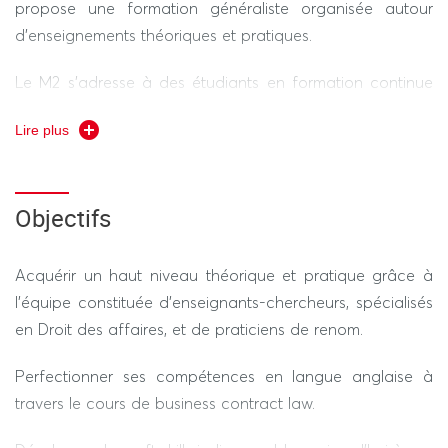
propose une formation généraliste organisée autour
d’enseignements théoriques et pratiques.
Le M2 s’adresse à des étudiants en formation continue
désireux de progresser efficacement dans leur parcours
Lire plus
professionnel.
Il leur permet d’acquérir les bases indispensables à la
compréhension et à la mise en œuvre de règles qui sont
Objectifs
en mutation permanente et qui régissent la vie d’une
entreprise toujours soumise à un environnement
Acquérir un haut niveau théorique et pratique grâce à
économique changeant.
l’équipe constituée d’enseignants-chercheurs, spécialisés
en Droit des affaires, et de praticiens de renom.
Perfectionner ses compétences en langue anglaise à
travers le cours de business contract law.