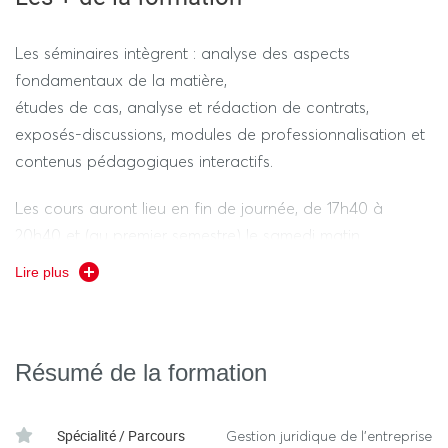
Les « soft-skills » sont abordés à chaque semestre.
Les séminaires intègrent : analyse des aspects
Un mémoire de fin d’étude est rédigé.
fondamentaux de la matière,
études de cas, analyse et rédaction de contrats,
exposés-discussions, modules de professionnalisation et
contenus pédagogiques interactifs.
Les cours auront lieu en fin de journée, de 17h40 à
20h40 et (au premier semestre) le samedi matin.
Lire plus
Ils sont dispensés par des enseignants-chercheurs
spécialisés ainsi que par des professionnels reconnus
dans leurs disciplines.
Résumé de la formation
Spécialité / Parcours
Gestion juridique de l’entreprise