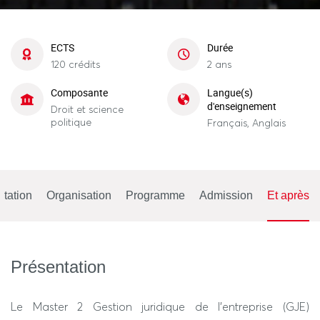
ECTS
Durée
120 crédits
2 ans
Composante
Langue(s)
d'enseignement
Droit et science
politique
Français, Anglais
tation
Organisation
Programme
Admission
Et après
Présentation
Le Master 2 Gestion juridique de l’entreprise (GJE)