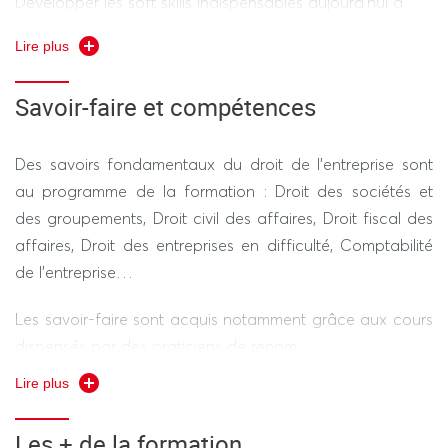
Développer les soft skills indispensables aujourd'hui à
une progression efficace dans la carrière.
Lire plus
Savoir-faire et compétences
Des savoirs fondamentaux du droit de l’entreprise sont
au programme de la formation : Droit des sociétés et
des groupements, Droit civil des affaires, Droit fiscal des
affaires, Droit des entreprises en difficulté, Comptabilité
de l’entreprise…
Les savoir-faire sont acquis notamment grâce aux cours
dispensés par des praticiens de renom.
Lire plus
La compétence linguistique en anglais est assurée par le
cours de business contract law.
Les + de la formation